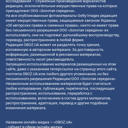
исследования – служебные произведения журналистов
редакции, исключительные имущественные права на которые
принадлежат ООО «Золотая середина».
На все опубликованные фотоматериалы Getty Images редакция
имеет имущественные права, защищаемые законом Украины
«Об авторских правах и смежных правах», никто не имеет права
без письменного разрешения ООО «Золотая середина» их
использовать, они не подлежат дальнейшему воспроизводству,
переводу, распространению в любой форме.
Редакция OBOZ.UA может не разделять точку зрения,
изложенную в авторском материале. За достоверность
информации, размещенной в рекламных материалах,
ответственность несет рекламодатель.
Запрещено использование материалов размещенных на этом
сайте, даже с указанием гиперссылки на страницу этого сайта,
логотипа OBOZ.UA или любого другого упоминания, но без
письменного разрешения Редакции/ООО «Золотая середина»
Незаконным использованием материалов будет считаться:
любое копирование, публикация, перепечатка, последующее
распространение, использование, переработка с
использованием, включением в состав других материалов,
распространение, адаптация, перевод и другие подобные
изменения материала.
Название онлайн медиа — «OBOZ.UA»
- субъект в сфере онлайн медиа;