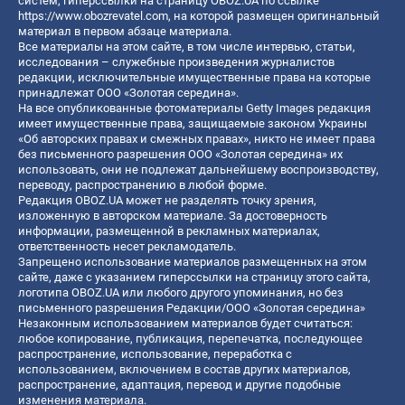
систем, гиперссылки на страницу OBOZ.UA по ссылке
https://www.obozrevatel.com
, на которой размещен оригинальный
материал в первом абзаце материала.
Все материалы на этом сайте, в том числе интервью, статьи,
исследования – служебные произведения журналистов
редакции, исключительные имущественные права на которые
принадлежат ООО «Золотая середина».
На все опубликованные фотоматериалы Getty Images редакция
имеет имущественные права, защищаемые законом Украины
«Об авторских правах и смежных правах», никто не имеет права
без письменного разрешения ООО «Золотая середина» их
использовать, они не подлежат дальнейшему воспроизводству,
переводу, распространению в любой форме.
Редакция OBOZ.UA может не разделять точку зрения,
изложенную в авторском материале. За достоверность
информации, размещенной в рекламных материалах,
ответственность несет рекламодатель.
Запрещено использование материалов размещенных на этом
сайте, даже с указанием гиперссылки на страницу этого сайта,
логотипа OBOZ.UA или любого другого упоминания, но без
письменного разрешения Редакции/ООО «Золотая середина»
Незаконным использованием материалов будет считаться:
любое копирование, публикация, перепечатка, последующее
распространение, использование, переработка с
использованием, включением в состав других материалов,
распространение, адаптация, перевод и другие подобные
изменения материала.