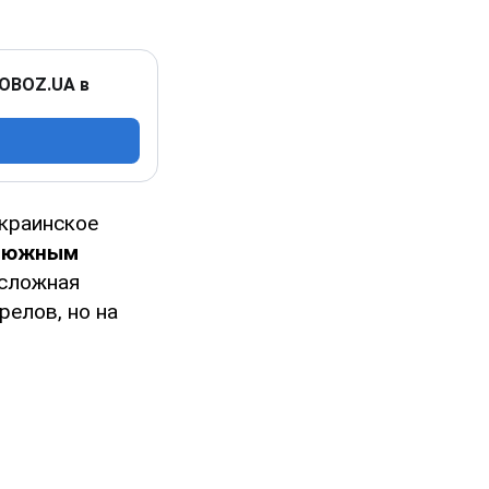
 OBOZ.UA в
краинское
ь южным
сложная
релов, но на