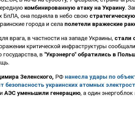
ередную
комбинированную атаку на Украину
. З
х БпЛА, она подняла в небо свою
стратегическую
краинские города и села
полетели вражеские рак
ля врага, в частности на западе Украины,
стали 
поражении критической инфраструктуры сообщали
 государства, в
"Укрэнерго" обратились в Поль
щь.
имира Зеленского,
РФ
нанесла удары по объек
ит безопасность украинских атомных электрос
и
АЭС уменьшили генерацию
, а один энергоблок