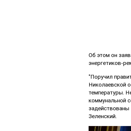
Об этом он зая
энергетиков-р
"Поручил прави
Николаевской о
температуры. Н
коммунальной с
задействованы 
Зеленский.