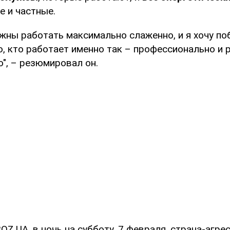
е и частные.
лжны работать максимально слаженно, и я хочу п
, кто работает именно так – профессионально и 
", – резюмировал он.
Z.UA, в ночь на субботу, 7 февраля, страна-агре