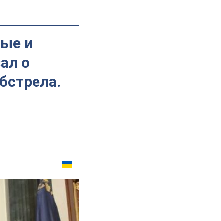
ные и
ал о
бстрела.