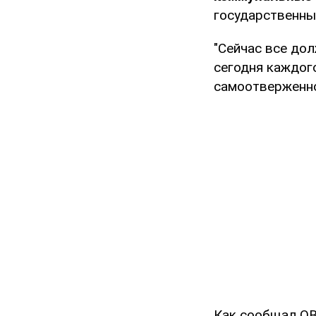
государственны
"Сейчас все до
сегодня каждого
самоотверженно
Как сообщал OBO