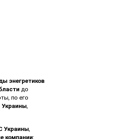
ды энегретиков
бласти
до
ты, по его
 Украины
,
С Украины
,
ие компании
: