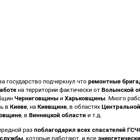
ава государство подчеркнул что
ремонтные брига
работе
на территории фактически от
Волынской о
общин
Черниговщины
и
Харьковщины
. Много рабо
ть в
Киеве
, на
Киевщине
, в областях
Центральной
овщине
, в
Винницкой области
и т.д.
чередной раз
поблагодарил всех спасателей ГСЧ
 службы
, которые работают, и все
энергетическ