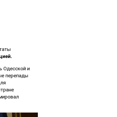
штаты
цией.
ь Одесской и
ые перепады
для
стране
юмировал