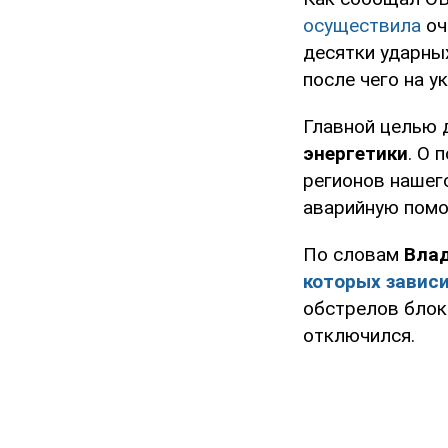
осуществила
оч
десятки ударны
после чего на у
Главной целью д
энергетики
. О 
регионов нашего
аварийную помо
По словам
Влад
которых завис
обстрелов блок
отключился.