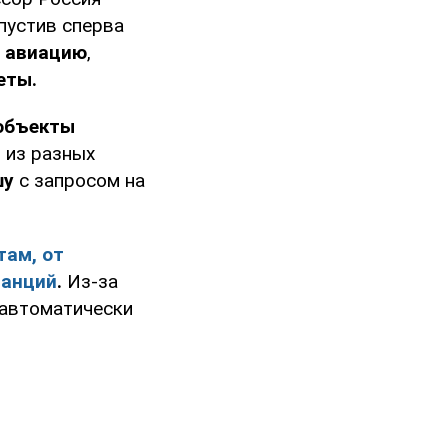
апустив сперва
 авиацию
,
еты.
объекты
 из разных
шу
с запросом на
там, от
танций
.
Из-за
 автоматически