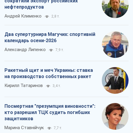
сократили экспорт российских
нефтепродуктов
Андрей Клименко
2,8 т.
Два супертурнира Магучих: спортивній
календарь осени-2026
Александр Липенко
7,9 т.
Ракетный щит и меч Украины: ставка
на производство собственных ракет
Кирилл Татаринов
3,4 т.
Посмертная "презумпция виновности":
кто разрешил ТЦК судить погибших
защитников
Марина Ставнійчук
7,7 т.