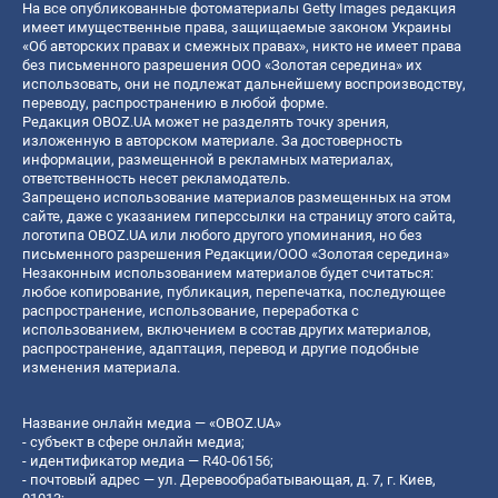
На все опубликованные фотоматериалы Getty Images редакция
имеет имущественные права, защищаемые законом Украины
«Об авторских правах и смежных правах», никто не имеет права
без письменного разрешения ООО «Золотая середина» их
использовать, они не подлежат дальнейшему воспроизводству,
переводу, распространению в любой форме.
Редакция OBOZ.UA может не разделять точку зрения,
изложенную в авторском материале. За достоверность
информации, размещенной в рекламных материалах,
ответственность несет рекламодатель.
Запрещено использование материалов размещенных на этом
сайте, даже с указанием гиперссылки на страницу этого сайта,
логотипа OBOZ.UA или любого другого упоминания, но без
письменного разрешения Редакции/ООО «Золотая середина»
Незаконным использованием материалов будет считаться:
любое копирование, публикация, перепечатка, последующее
распространение, использование, переработка с
использованием, включением в состав других материалов,
распространение, адаптация, перевод и другие подобные
изменения материала.
Название онлайн медиа — «OBOZ.UA»
- субъект в сфере онлайн медиа;
- идентификатор медиа — R40-06156;
- почтовый адрес — ул. Деревообрабатывающая, д. 7, г. Киев,