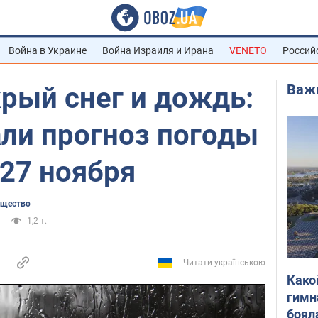
Война в Украине
Война Израиля и Ирана
VENETO
Россий
Важ
рый снег и дождь:
али прогноз погоды
 27 ноября
бщество
1,2 т.
Читати українською
Како
гимн
боял