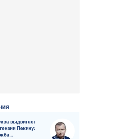
ения
ква выдвигает
тензии Пекину:
ужба