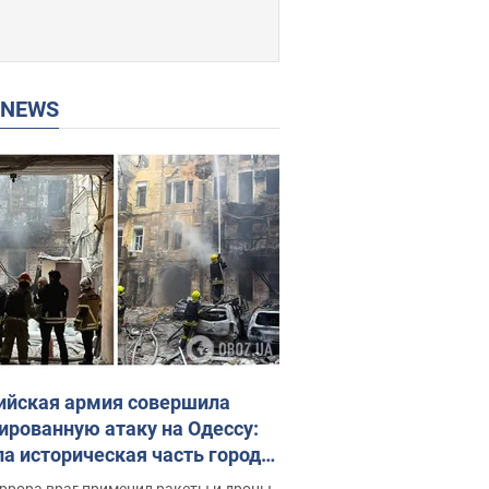
P NEWS
ийская армия совершила
ированную атаку на Одессу:
ла историческая часть города,
 пострадавшие. Фото и видео
ррора враг применил ракеты и дроны