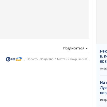
Подписаться
Рек
и, 
Новости. Общество
Местами мокрый снег...
вра
Диа
Алек
тре
Ни 
Лук
нов
Игар