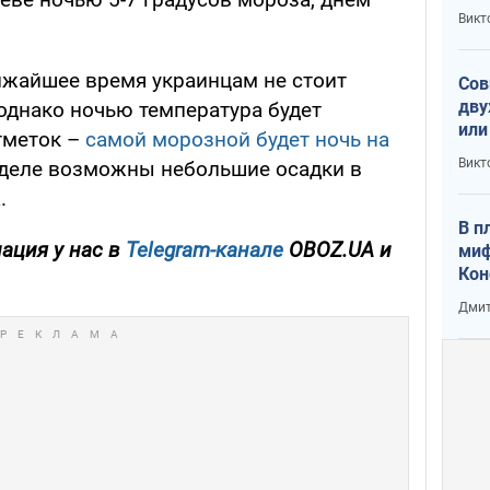
пре
Викт
зав
от 
ижайшее время украинцам не стоит
Сов
дву
однако ночью температура будет
или
тметок –
самой морозной будет ночь на
и П
Викт
неделе возможны небольшие осадки в
.
В п
ация у нас в
Telegram-канале
OBOZ.UA и
миф
Кон
гла
Дмит
лов
окк