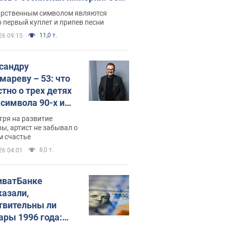
 не рассказывают в школе
арственным символом являются
 первый куплет и припев песни
11,0 т.
26 09:15
сандру
мареву – 53: что
стно о трех детях
-символа 90-х и
они выглядят
тря на развитие
ы, артист не забывал о
м счастье
8,0 т.
26 04:01
иватБанке
казали,
твительны ли
ары 1996 года: