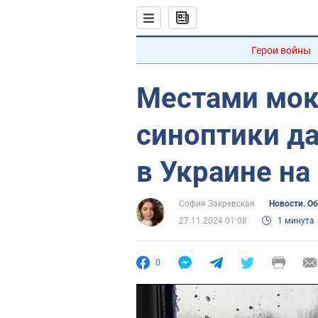
Герои войны
Местами мок
синоптики д
в Украине на
София Закревская
Новости. О
27.11.2024 01:08
1 минута
0