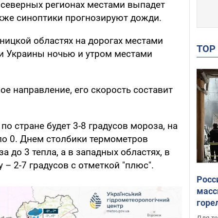
в северных регионах местами выпадет
кже синоптики прогнозируют дожди.
нницкой областях на дорогах местами
TO
ти Украины ночью и утром местами
ое направление, его скорость составит
по стране будет 3-8 градусов мороза, на
ло 0. Днем столбики термометров
а до 3 тепла, а в западных областях, в
 – 2-7 градусов с отметкой "плюс".
Росс
масс
горе
есть
Для те