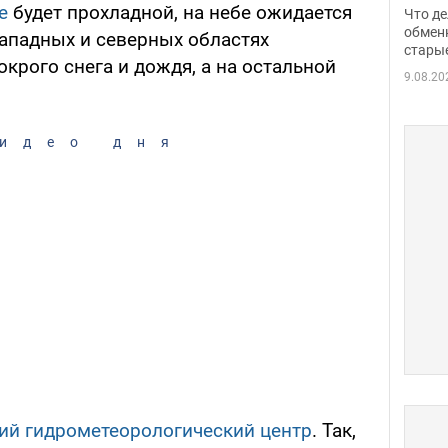
прин
е
будет прохладной, на небе ожидается
Что де
обме
обмен
западных и северных областях
стары
таки
крого снега и дождя, а на остальной
9.08.20
идео дня
ий гидрометеорологический центр
. Так,