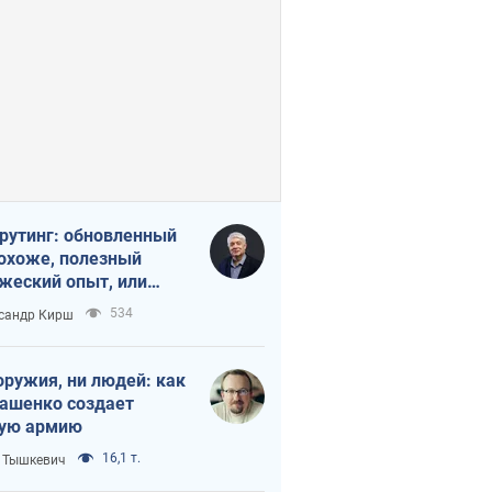
рутинг: обновленный
похоже, полезный
жеский опыт, или
лектика
534
сандр Кирш
бовательной трусости
оружия, ни людей: как
ашенко создает
ую армию
16,1 т.
 Тышкевич