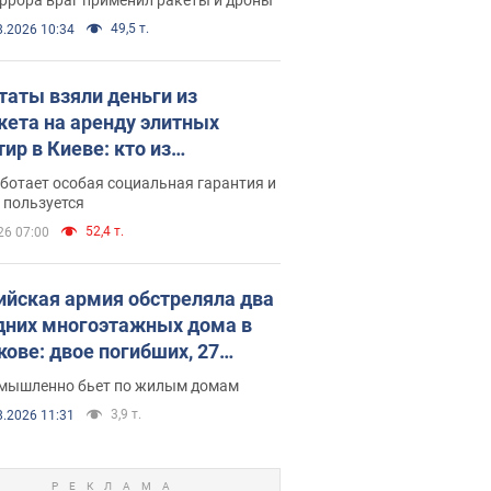
49,5 т.
8.2026 10:34
таты взяли деньги из
ета на аренду элитных
ир в Киеве: кто из
аментариев просил средства
ботает особая социальная гарантия и
е поселился
 пользуется
52,4 т.
26 07:00
ийская армия обстреляла два
дних многоэтажных дома в
кове: двое погибших, 27
радавших
умышленно бьет по жилым домам
3,9 т.
8.2026 11:31