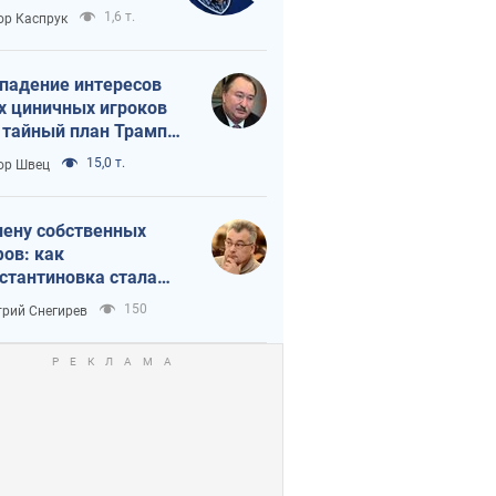
вращается в
1,6 т.
ор Каспрук
исимость России
Китая
падение интересов
х циничных игроков
 тайный план Трампа
утина?
15,0 т.
ор Швец
лену собственных
ов: как
стантиновка стала
вной идеологической
150
рий Снегирев
ушкой для российских
упантов