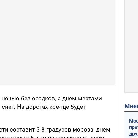
 ночью без осадков, а днем местами
Мн
нег. На дорогах кое-где будет
Мос
пре
ти составит 3-8 градусов мороза, днем
др
иеве ночью 5-7 градусов мороза, днем