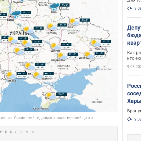
9.0
Депу
бюдж
кварт
парл
Как ра
и гд
кто ею
9.08.20
Росс
сосе
Харь
пост
Враг 
9.0