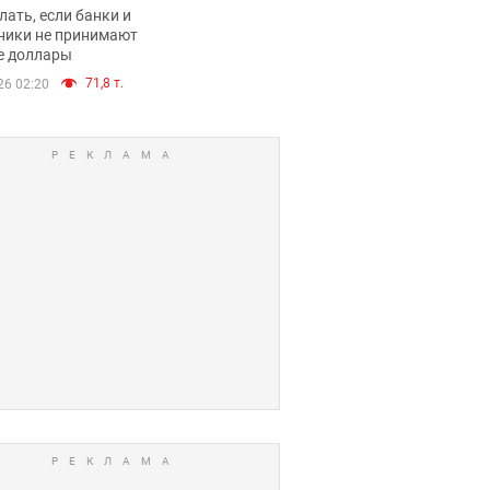
имают ли
лать, если банки и
нники и банки
ники не принимают
е доллары
е купюры
71,8 т.
26 02:20