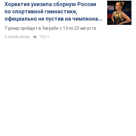
Хорватия унизила сборную России
по спортивной гимнастике,
официально не пустив на чемпионат
Европы основных спортсменов
Турнир пройдет в Загребе с 13 по 23 августа
6 часов назад
10,2 т.