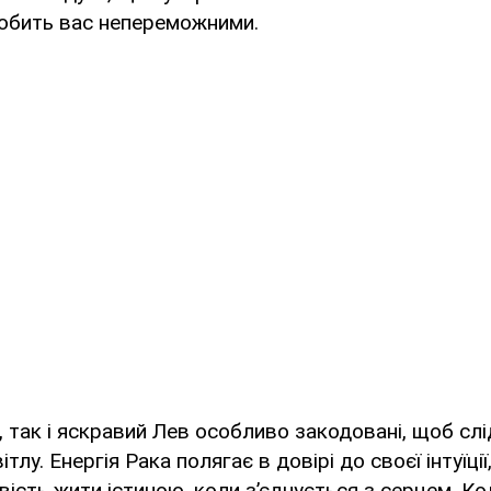
робить вас непереможними.
, так і яскравий Лев особливо закодовані, щоб сл
тлу. Енергія Рака полягає в довірі до своєї інтуїції
вість жити істиною, коли з’єднується з серцем. К