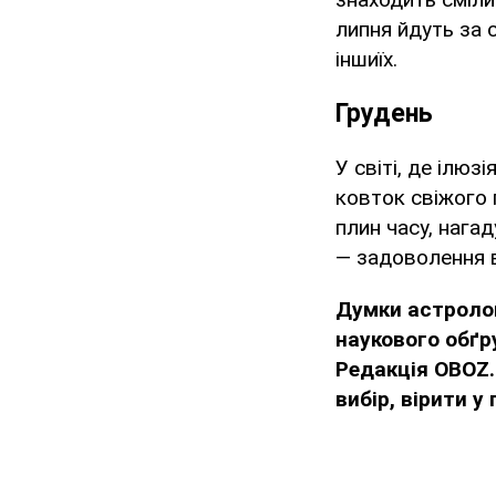
липня йдуть за 
іншиїх.
Грудень
У світі, де ілюз
ковток свіжого 
плин часу, нага
— задоволення в
Думки
астролог
наукового обґр
Редакція OBOZ.
вибір, вірити у