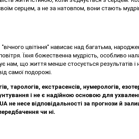
своїм серцем, а не за натовпом, вони стають мудрі
ія "вічного цвітіння" нависає над багатьма, народжен
повітря. Їхня божественна мудрість, особливо на
дує нам, що життя менше стосується результатів і
ід самої подорожі.
ів, тарологів, екстрасенсів, нумерологів, езот
унтування і не є надійною основою для ухвален
UA не несе відповідальності за прогнози й зал
 передбачення чи ні.