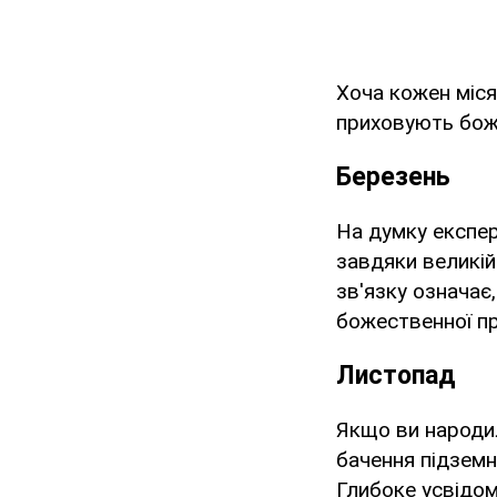
Хоча кожен міся
приховують боже
Березень
На думку експер
завдяки великій 
зв'язку означає
божественної при
Листопад
Якщо ви народил
бачення підземн
Глибоке усвідо