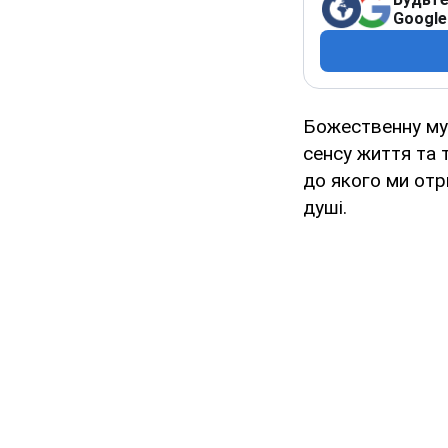
Google
Божественну му
сенсу життя та 
до якого ми отр
душі.