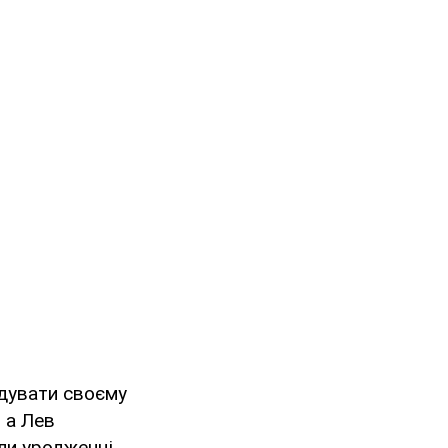
ідувати своєму
, а Лев
оли уродженці