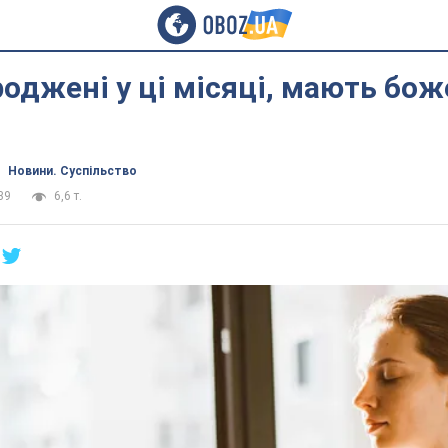
оджені у ці місяці, мають бо
Новини. Суспільство
39
6,6 т.