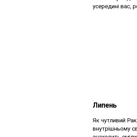
усередині вас, 
Липень
Як чутливий Рак
внутрішньому сві
знаходить сміли