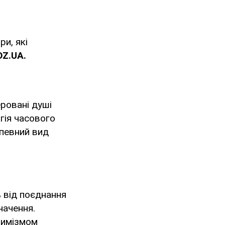
ри, які
OZ
.
UA
.
ровані душі
ргія часового
 певний вид
ь від поєднання
начення.
тимізмом