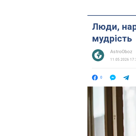
Люди, нар
мудрість
AstroOboz
11.05.2026 17:
0