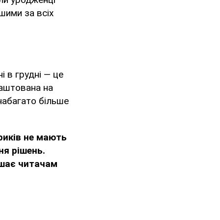
шими за всіх
і в грудні — це
лаштована на
 набагато більше
ериків не мають
ня рішень.
ишає читачам