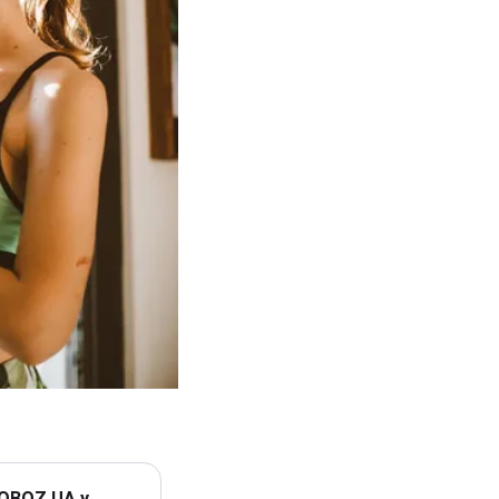
 OBOZ.UA у