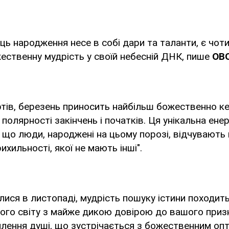
ць народження несе в собі дари та таланти, є чоти
ственну мудрість у своїй небесній ДНК, пише
OB
тів, березень приносить найбільш божественно ке
полярності закінчень і початків. Ця унікальна ене
, що люди, народжені на цьому порозі, відчувають
хильності, якої не мають інші".
ися в листопаді, мудрість пошуку істини походит
ого світу з майже дикою довірою до вашого приз
млення душі, що зустрічається з божественним оп