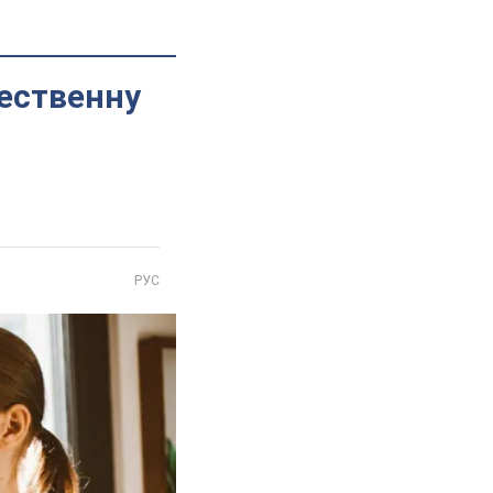
жественну
РУС