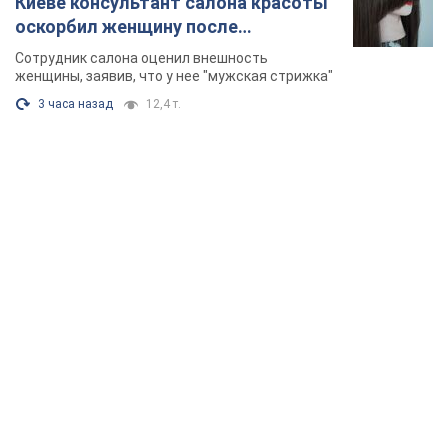
Киеве консультант салона красоты
оскорбил женщину после
химиотерапии, разгорелся скандал.
Сотрудник салона оценил внешность
Фото
женщины, заявив, что у нее "мужская стрижка"
3 часа назад
12,4 т.