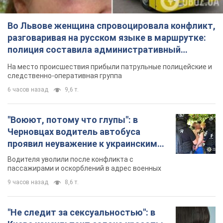
Во Львове женщина спровоцировала конфликт,
разговаривая на русском языке в маршрутке:
полиция составила административный
протокол. Видео
На место происшествия прибыли патрульные полицейские и
следственно-оперативная группа
6 часов назад
9,6 т.
"Воюют, потому что глупы": в
Черновцах водитель автобуса
проявил неуважение к украинским
военным и поплатился за это.
Водителя уволили после конфликта с
Видео
пассажирами и оскорблений в адрес военных
9 часов назад
8,6 т.
"Не следит за сексуальностью": в