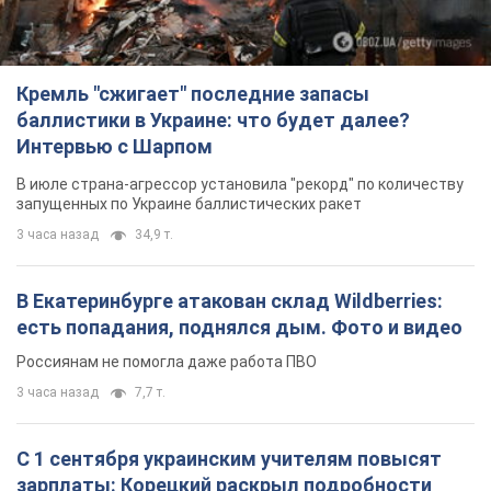
Кремль "сжигает" последние запасы
баллистики в Украине: что будет далее?
Интервью с Шарпом
В июле страна-агрессор установила "рекорд" по количеству
запущенных по Украине баллистических ракет
3 часа назад
34,9 т.
В Екатеринбурге атакован склад Wildberries:
есть попадания, поднялся дым. Фото и видео
Россиянам не помогла даже работа ПВО
3 часа назад
7,7 т.
С 1 сентября украинским учителям повысят
зарплаты: Корецкий раскрыл подробности