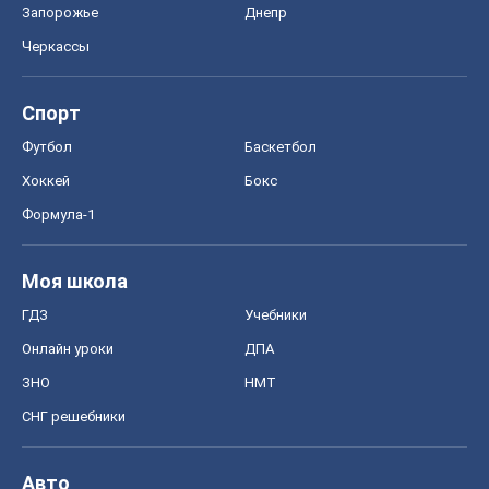
ГДЗ
Учебники
Онлайн уроки
ДПА
ЗНО
НМТ
СНГ решебники
Авто
Тест Драйв
Электромобили
Акции
Сервис
Food Oboz
Рецепты
Напитки
Диеты
Экономика