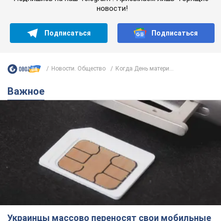
Украинцы массово переносят свои мобильные
номера на одного и того же оператора: на
какой чаще всего переходят
Мобильные тарифы достигли критического предела
9 часов назад
62,5 т.
Украинцев планируют отселять из
квартир: "слуга народа" рассказала,
кто будет принимать решение о
сносе домов
Зачем жилища украинцев хотят сносить