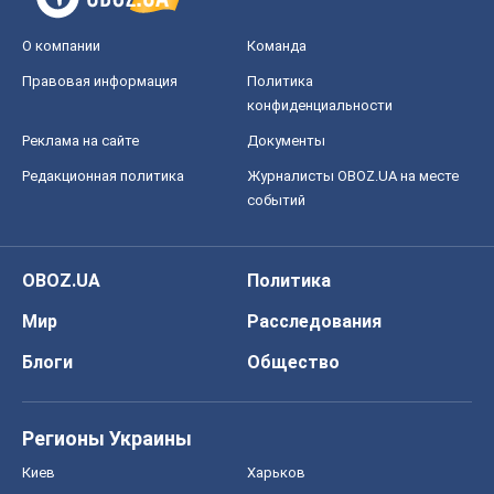
Мир
Расследования
Блоги
Общество
Регионы Украины
Киев
Харьков
Запорожье
Днепр
Черкассы
Спорт
Футбол
Баскетбол
Хоккей
Бокс
Формула-1
Моя школа