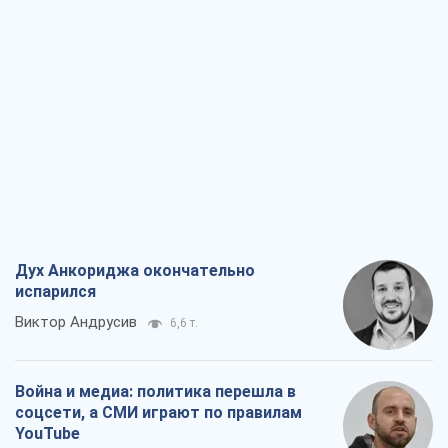
Дух Анкориджа окончательно
испарился
Виктор Андрусив
6,6 т.
Война и медиа: политика перешла в
соцсети, а СМИ играют по правилам
YouTube
Павел Казарин
3,5 т.
В плену собственных мифов: как
Константиновка стала главной
идеологической ловушкой для
российских оккупантов
Дмитрий Снегирев
7,2 т.
Рекрутинг: обновленный и, похоже,
полезный вражеский опыт, или
Диалектика требовательной трусости