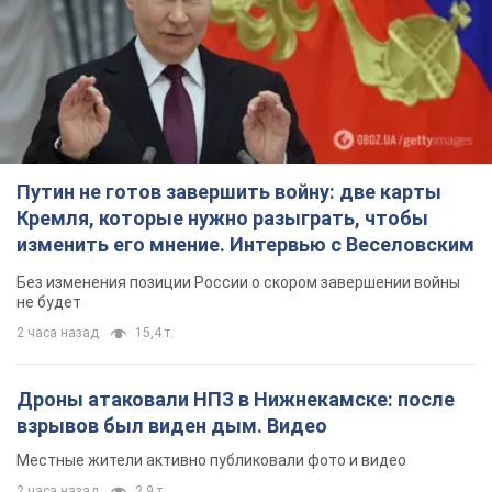
не будет
2 часа назад
15,4 т.
Дроны атаковали НПЗ в Нижнекамске: после
взрывов был виден дым. Видео
Местные жители активно публиковали фото и видео
2 часа назад
2,9 т.
Украина готовит Чернобыль к очередной
попытке вторжения со стороны России –
медиа
Журналисты рассказали, что происходит в зоне
5 часов назад
15,5 т.