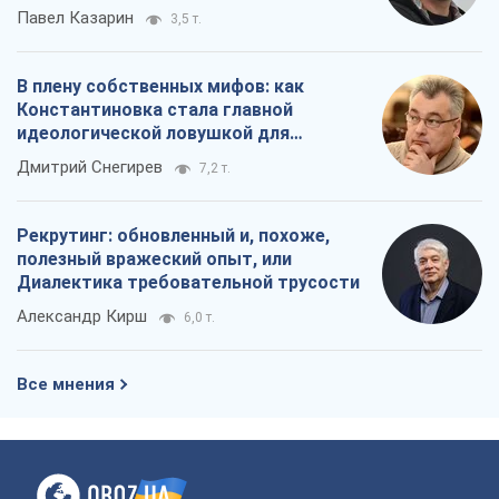
Александр Кирш
6,0 т.
Все мнения
О компании
Команда
Правовая информация
Политика
конфиденциальности
Реклама на сайте
Документы
Редакционная политика
Журналисты OBOZ.UA на месте
событий
OBOZ.UA
Политика