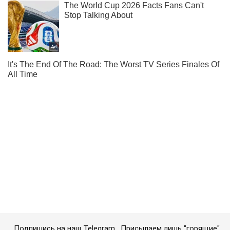
Подпишись на наш Telegram . Присылаем лишь "горящие"
новости!
Подписаться
Подписаться
Новости. Общество
Когда День матери...
Важное