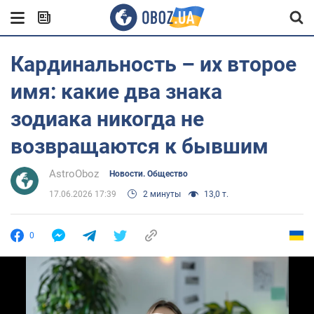
Кардинальность – их второе
имя: какие два знака
зодиака никогда не
возвращаются к бывшим
AstroOboz
Новости. Общество
17.06.2026 17:39
2 минуты
13,0 т.
0