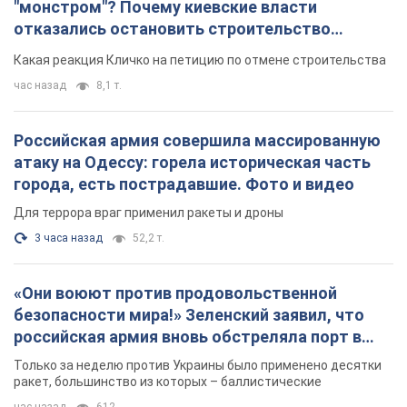
"монстром"? Почему киевские власти
отказались остановить строительство
небоскреба "московского верующего"
Какая реакция Кличко на петицию по отмене строительства
час назад
8,1 т.
Российская армия совершила массированную
атаку на Одессу: горела историческая часть
города, есть пострадавшие. Фото и видео
Для террора враг применил ракеты и дроны
3 часа назад
52,2 т.
«Они воюют против продовольственной
безопасности мира!» Зеленский заявил, что
российская армия вновь обстреляла порт в
Одессе
Только за неделю против Украины было применено десятки
ракет, большинство из которых – баллистические
час назад
612