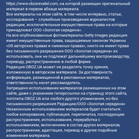
https://www.obozrevatel.com
, на которой размещен оригинальный
материал в первом абзаце материала.
Все материалы на этом сайте, в том числе интервью, статьи,
исследования – служебные произведения журналистов
редакции, исключительные имущественные права на которые
принадлежат ООО «Золотая середина».
На все опубликованные фотоматериалы Getty Images редакция
имеет имущественные права, защищаемые законом Украины
«Об авторских правах и смежных правах», никто не имеет права
без письменного разрешения ООО «Золотая середина» их
использовать, они не подлежат дальнейшему воспроизводству,
переводу, распространению в любой форме.
Редакция OBOZ.UA может не разделять точку зрения,
изложенную в авторском материале. За достоверность
информации, размещенной в рекламных материалах,
ответственность несет рекламодатель.
Запрещено использование материалов размещенных на этом
сайте, даже с указанием гиперссылки на страницу этого сайта,
логотипа OBOZ.UA или любого другого упоминания, но без
письменного разрешения Редакции/ООО «Золотая середина»
Незаконным использованием материалов будет считаться:
любое копирование, публикация, перепечатка, последующее
распространение, использование, переработка с
использованием, включением в состав других материалов,
распространение, адаптация, перевод и другие подобные
изменения материала.