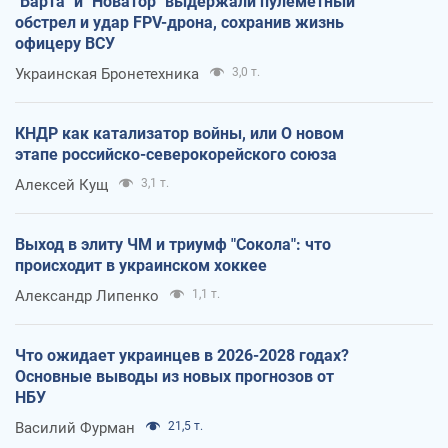
"Варта" и "Новатор" выдержали пулеметный
обстрел и удар FPV-дрона, сохранив жизнь
офицеру ВСУ
Украинская Бронетехника
3,0 т.
КНДР как катализатор войны, или О новом
этапе российско-северокорейского союза
Алексей Кущ
3,1 т.
Выход в элиту ЧМ и триумф "Сокола": что
происходит в украинском хоккее
Александр Липенко
1,1 т.
Что ожидает украинцев в 2026-2028 годах?
Основные выводы из новых прогнозов от
НБУ
Василий Фурман
21,5 т.