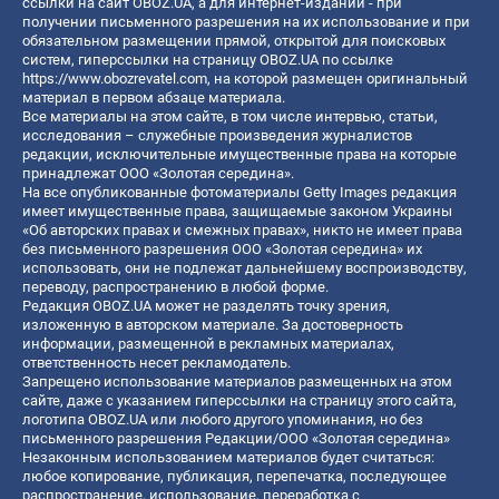
ссылки на сайт OBOZ.UA, а для интернет-изданий - при
получении письменного разрешения на их использование и при
обязательном размещении прямой, открытой для поисковых
систем, гиперссылки на страницу OBOZ.UA по ссылке
https://www.obozrevatel.com
, на которой размещен оригинальный
материал в первом абзаце материала.
Все материалы на этом сайте, в том числе интервью, статьи,
исследования – служебные произведения журналистов
редакции, исключительные имущественные права на которые
принадлежат ООО «Золотая середина».
На все опубликованные фотоматериалы Getty Images редакция
имеет имущественные права, защищаемые законом Украины
«Об авторских правах и смежных правах», никто не имеет права
без письменного разрешения ООО «Золотая середина» их
использовать, они не подлежат дальнейшему воспроизводству,
переводу, распространению в любой форме.
Редакция OBOZ.UA может не разделять точку зрения,
изложенную в авторском материале. За достоверность
информации, размещенной в рекламных материалах,
ответственность несет рекламодатель.
Запрещено использование материалов размещенных на этом
сайте, даже с указанием гиперссылки на страницу этого сайта,
логотипа OBOZ.UA или любого другого упоминания, но без
письменного разрешения Редакции/ООО «Золотая середина»
Незаконным использованием материалов будет считаться:
любое копирование, публикация, перепечатка, последующее
распространение, использование, переработка с