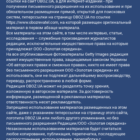
ссылки на сайт OBOZ.UA, а для интернет-изданий - при
получении письменного разрешения на их использование и при
обязательном размещении прямой, открытой для поисковых
систем, гиперссылки на страницу OBOZ.UA по ссылке
https://www.obozrevatel.com
, на которой размещен оригинальный
материал в первом абзаце материала.
Все материалы на этом сайте, в том числе интервью, статьи,
исследования – служебные произведения журналистов
редакции, исключительные имущественные права на которые
принадлежат ООО «Золотая середина».
На все опубликованные фотоматериалы Getty Images редакция
имеет имущественные права, защищаемые законом Украины
«Об авторских правах и смежных правах», никто не имеет права
без письменного разрешения ООО «Золотая середина» их
использовать, они не подлежат дальнейшему воспроизводству,
переводу, распространению в любой форме.
Редакция OBOZ.UA может не разделять точку зрения,
изложенную в авторском материале. За достоверность
информации, размещенной в рекламных материалах,
ответственность несет рекламодатель.
Запрещено использование материалов размещенных на этом
сайте, даже с указанием гиперссылки на страницу этого сайта,
логотипа OBOZ.UA или любого другого упоминания, но без
письменного разрешения Редакции/ООО «Золотая середина»
Незаконным использованием материалов будет считаться:
любое копирование, публикация, перепечатка, последующее
распространение, использование, переработка с