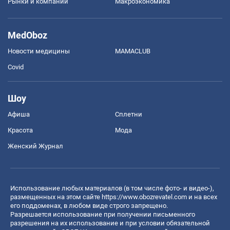
Рынки и компании
Mакроэкономика
MedOboz
Новости медицины
MAMACLUB
Covid
Шоу
Афиша
Сплетни
Красота
Мода
Женский Журнал
Использование любых материалов (в том числе фото- и видео-),
размещенных на этом сайте
https://www.obozrevatel.com
и на всех
его поддоменах, в любом виде строго запрещено.
Разрешается использование при получении письменного
разрешения на их использование и при условии обязательной