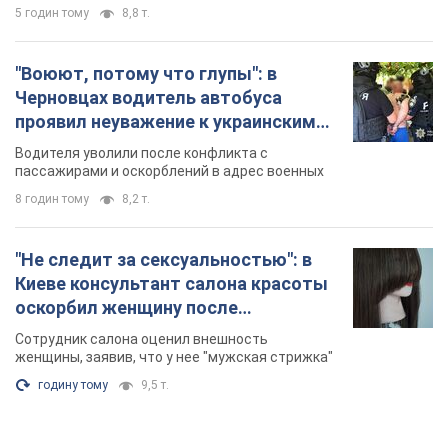
5 годин тому
8,8 т.
"Воюют, потому что глупы": в
Черновцах водитель автобуса
проявил неуважение к украинским
военным и поплатился за это.
Водителя уволили после конфликта с
Видео
пассажирами и оскорблений в адрес военных
8 годин тому
8,2 т.
"Не следит за сексуальностью": в
Киеве консультант салона красоты
оскорбил женщину после
химиотерапии, разгорелся скандал.
Сотрудник салона оценил внешность
Фото
женщины, заявив, что у нее "мужская стрижка"
годину тому
9,5 т.