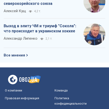
Все мнения
О компании
Команда
Правовая информация
Политика
конфиденциальности
Реклама на сайте
Документы
Редакционная политика
Журналисты OBOZ.UA на месте
событий
OBOZ.UA
Политика
Мир
Расследования