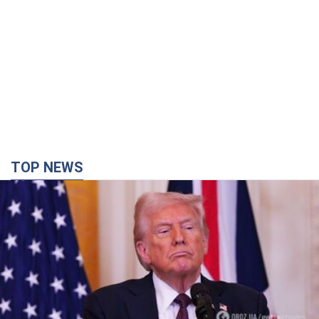
TOP NEWS
Конец эпохи "фактора Трампа": кто на самом
деле обеспечит Украине защиту от российской
баллистики. Интервью с Безсмертным
Владимир Зеленский встретился с украинским дипломатом и
изложил новое видение войны и роли международных
партнеров в борьбе с Россией
3 години тому
11,0 т.