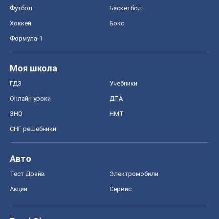
Онлайн уроки
ДПА
ЗНО
НМТ
СНГ решебники
Авто
Тест Драйв
Электромобили
Акции
Сервис
Food Oboz
Рецепты
Напитки
Диеты
Экономика
Рынки и компании
Mакроэкономика