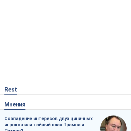
Rest
Мнения
Совпадение интересов двух циничных
игроков или тайный план Трампа и
Путина?
Виктор Швец
867
Минск готовится к функционированию
в условиях масштабного военного
кризиса
Александр Левченко
2,6 т.