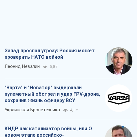
Леонид Невзлин
5,0 т.
"Варта" и "Новатор" выдержали
пулеметный обстрел и удар FPV-дрона,
сохранив жизнь офицеру ВСУ
Украинская Бронетехника
4,1 т.
КНДР как катализатор войны, или О
новом этапе российско-
северокорейского союза
Алексей Кущ
4,2 т.
Выход в элиту ЧМ и триумф "Сокола":
что происходит в украинском хоккее
Александр Липенко
2,1 т.