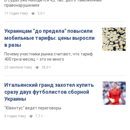
В судах уже находится 4,2 тыс. дел о таможенных
правонарушениях
11 годин тому
3,0 т.
Украинцам "до предела" повысили
мобильные тарифы: цены выросли
в разы
Почему участники рынка считают, что тариф
400 грн в месяц – это не много
22 хвилини тому
38,0 т.
Итальянский гранд захотел купить
сразу двух футболистов сборной
Украины
"Ювентус" ведет переговоры
8 годин тому
7,7 т.