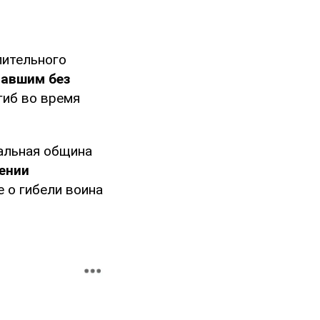
лительного
павшим без
гиб во время
альная община
ении
е о гибели воина