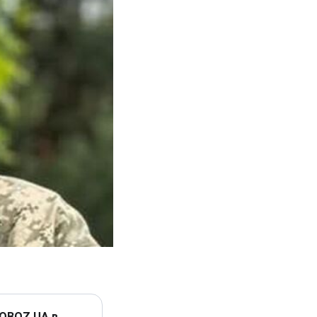
 OBOZ.UA в