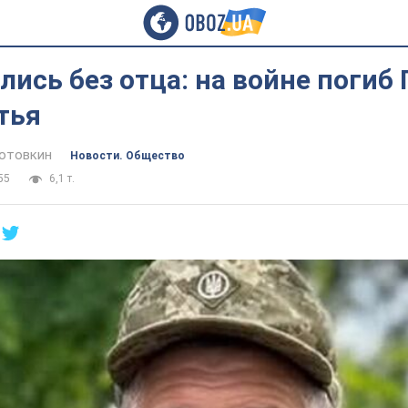
лись без отца: на войне погиб 
тья
отовкин
Новости. Общество
55
6,1 т.