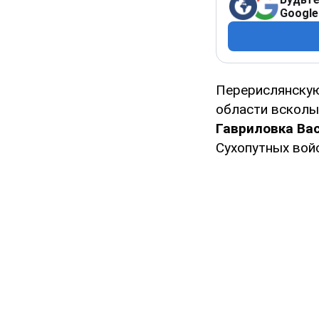
Google
Перерислянску
области всколы
Гавриловка Ва
Сухопутных вой