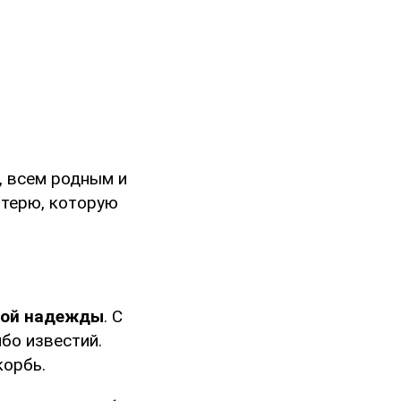
, всем родным и
отерю, которую
лой надежды
. С
бо известий.
корбь.