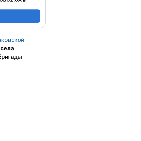
нковской
 села
 бригады