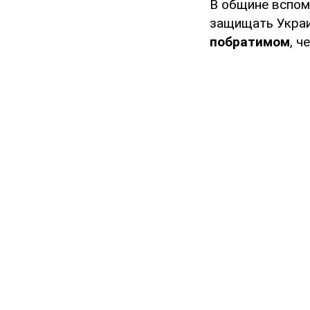
В общине вспом
защищать Украи
побратимом
, ч