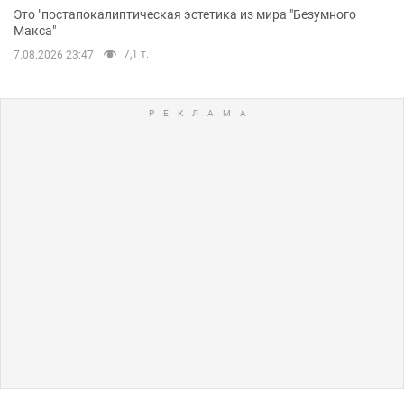
Это "постапокалиптическая эстетика из мира "Безумного
Макса"
7,1 т.
7.08.2026 23:47