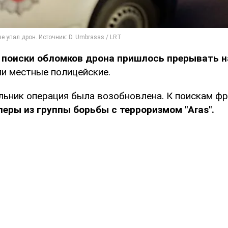
о
поиски обломков дрона пришлось прерывать н
ли местные полицейские.
льник операция была возобновлена. К поискам ф
еры из группы борьбы с терроризмом "Aras".