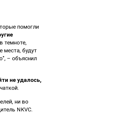
оторые помогли
ругие
в темноте,
 места, будут
ю", – объяснил
ти не удалось,
чаткой.
елей, ни во
дитель NKVC.