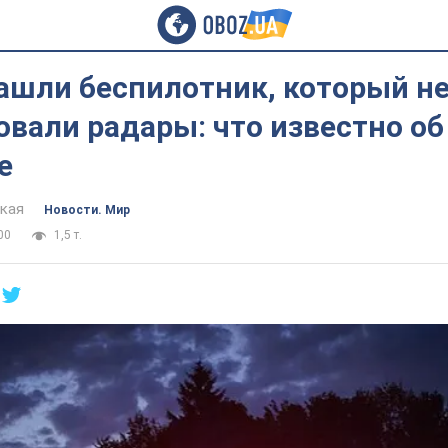
ашли беспилотник, который н
вали радары: что известно об
е
цкая
Новости. Мир
00
1,5 т.