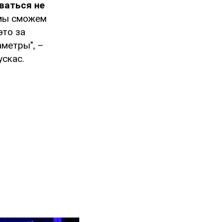
ваться не
 мы сможем
это за
аметры", –
скас.