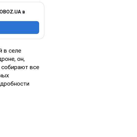
 OBOZ.UA в
й в селе
роне, он,
и собирают все
ных
Подробности