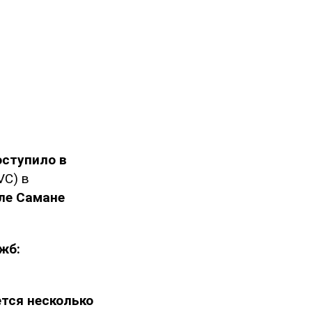
оступило в
VC) в
еле Самане
жб:
тся несколько