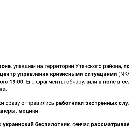
роне
, упавшем на территории Утенского района,
п
центр управления кризисными ситуациями
(NK
оло 19:00
. Его фрагменты обнаружили
в поле в с
на.
ки сразу отправились
работники экстренных слу
аперы, медики.
то
украинский беспилотник
, сейчас
рассматривае