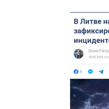
В Литве н
зафиксиро
инцидент
Лилия Рагу
18.05.2026 12:
0