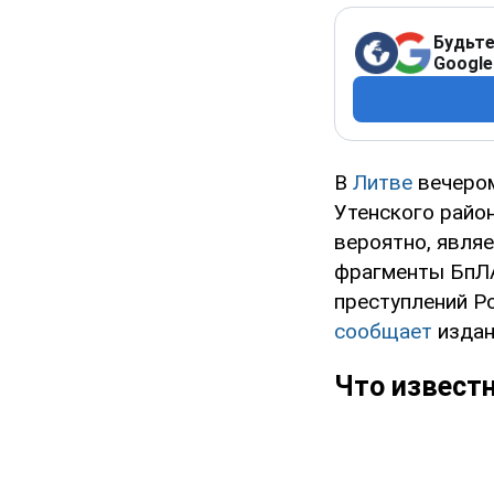
Будьте
Google
В
Литве
вечером
Утенского район
вероятно, явля
фрагменты БпЛА
преступлений Ро
сообщает
издан
Что известн