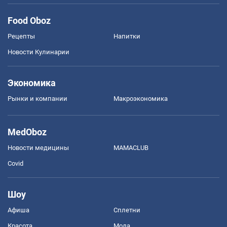
Food Oboz
Рецепты
Напитки
Новости Кулинарии
Экономика
Рынки и компании
Mакроэкономика
MedOboz
Новости медицины
MAMACLUB
Covid
Шоу
Афиша
Сплетни
Красота
Мода