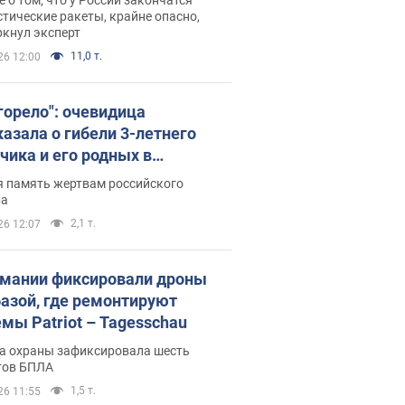
тические ракеты, крайне опасно,
ркнул эксперт
11,0 т.
26 12:00
 горело": очевидица
казала о гибели 3-летнего
чика и его родных в
льтате атаки РФ на Киевскую
я память жертвам российского
сть. Видео и фото
ра
2,1 т.
26 12:07
рмании фиксировали дроны
базой, где ремонтируют
емы Patriot – Tagesschau
а охраны зафиксировала шесть
тов БПЛА
1,5 т.
26 11:55