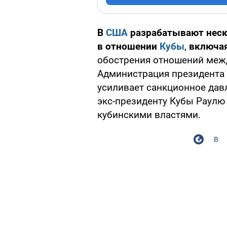
В
США
разрабатывают нес
в отношении
Кубы
,
включа
обострения отношений межд
Администрация президента
усиливает санкционное дав
экс-президенту Кубы Раулю
кубинскими властями.
В