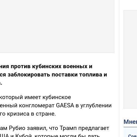
ния против кубинских военных и
ся заблокировать поставки топлива и
а
.
 который имеет кубинское
енный конгломерат GAESA в углублении
о кризиса в стране.
Мн
ам Рубио заявил, что Трамп предлагает
ША и Кубой, которые могли бы дать
Сов