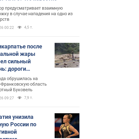
ор предусматривает взаимную
жку в случае нападения на одно из
арств
4,5 т.
26 00:22
икарпатье после
альной жары
ел сильный
нь: дороги
ратились в реки.
ода обрушилась на
о
-Франковскую область
ортный Буковель
7,9 т.
26 09:27
атия унизила
ную России по
тивной