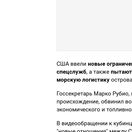
США ввели
новые ограниче
спецслужб
, а также
пытают
морскую логистику
остров
Госсекретарь Марко Рубио,
происхождение, обвинил во
экономического и топливног
В видеообращении к кубинц
"новые отношения" между С