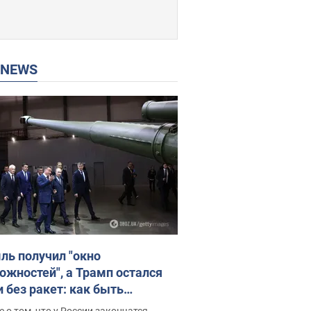
P NEWS
ль получил "окно
ожностей", а Трамп остался
и без ракет: как быть
ине? Интервью с Мельником
 о том, что у России закончатся