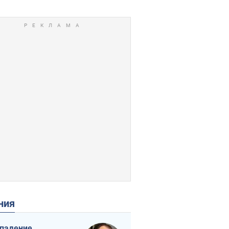
ения
падение