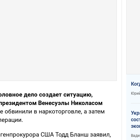
Ког
головное дело создает ситуацию,
Юрий
-президентом Венесуэлы Николасом
е обвинили в наркоторговле, а затем
Укр
перации.
сос
эко
Ест
генпрокурора США Тодд Бланш заявил,
Вади
тун