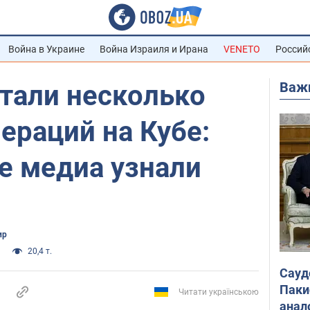
Война в Украине
Война Израиля и Ирана
VENETO
Россий
Важ
тали несколько
ераций на Кубе:
е медиа узнали
ир
20,4 т.
Сауд
Паки
Читати українською
анал