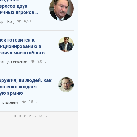
ересов двух
ичных игроков
 тайный план
4,6 т.
ор Швец
мпа и Путина?
ск готовится к
кционированию в
овиях масштабного
нного кризиса
9,0 т.
сандр Левченко
оружия, ни людей: как
ашенко создает
ую армию
2,5 т.
 Тышкевич