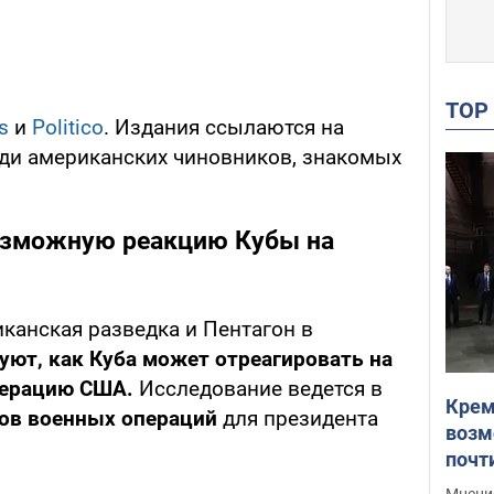
TO
s
и
Politico
. Издания ссылаются на
ди американских чиновников, знакомых
озможную реакцию Кубы на
канская разведка и Пентагон в
уют, как Куба может отреагировать на
перацию США.
Исследование ведется в
Крем
ов военных операций
для президента
возм
почт
Укра
Мнение