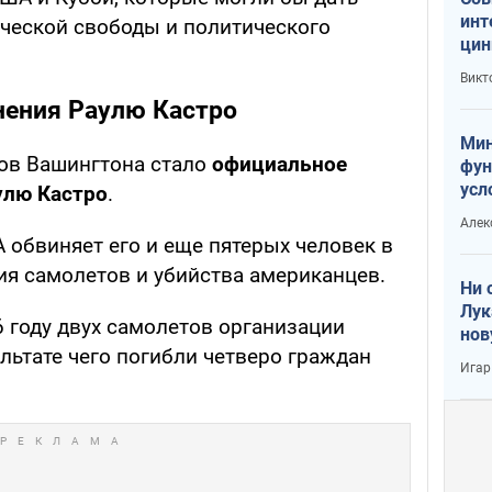
инт
ческой свободы и политического
цин
или
Викт
Тра
ения Раулю Кастро
Мин
ов Вашингтона стало
официальное
фун
усл
улю Кастро
.
вое
Алек
обвиняет его и еще пятерых человек в
ия самолетов и убийства американцев.
Ни 
Лук
6 году двух самолетов организации
нов
зультате чего погибли четверо граждан
Игар