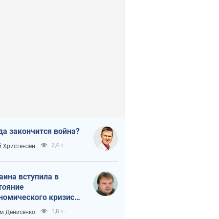
да закончится война?
2,4 т.
 Христензен
аина вступила в
тояние
номического кризиса.
ь ли свет в конце
1,8 т.
м Денисенко
неля?