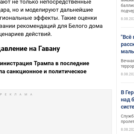
чают не только непосредственные
баллис
ара, но и моделируют дальнейшие
подче
егиональные эффекты. Такие оценки
8.08.20
вании рекомендаций для Белого дома
енариев действий.
"Всё
расс
авление на Гавану
маль
резу
Вечна
инистрация Трампа в последние
обла
терро
ла санкционное и политическое
8.08.20
В Ге
над 
сист
Служб
проле
8.08.20