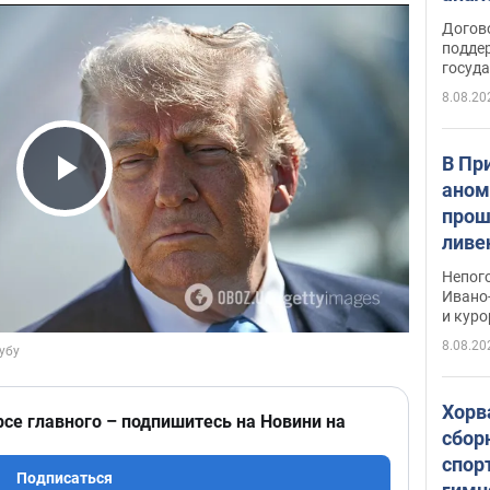
Догов
поддер
госуд
8.08.20
В Пр
аном
Play Video
прош
ливе
прев
Непог
Виде
Ивано
и кур
8.08.20
Хорв
рсе главного – подпишитесь на Новини на
сбор
спор
Подписаться