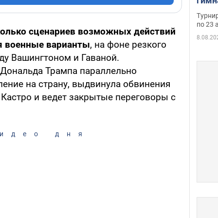
гимн
офиц
Турнир
на ч
по 23 
колько сценариев возможных действий
осно
8.08.20
я военные варианты
, на фоне резкого
у Вашингтоном и Гаваной.
 Дональда Трампа параллельно
ление на страну, выдвинула обвинения
 Кастро и ведет закрытые переговоры с
идео дня