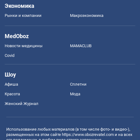
Экономика
Рынки и компании
Mакроэкономика
MedOboz
Новости медицины
MAMACLUB
Covid
Шоу
Афиша
Сплетни
Красота
Мода
Женский Журнал
Использование любых материалов (в том числе фото- и видео-),
размещенных на этом сайте
https://www.obozrevatel.com
и на всех
его поддоменах, в любом виде строго запрещено.