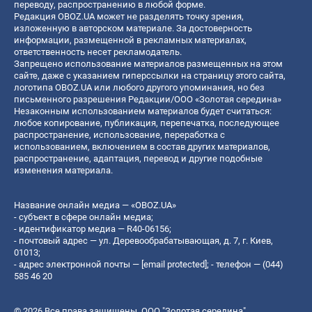
переводу, распространению в любой форме.
Редакция OBOZ.UA может не разделять точку зрения,
изложенную в авторском материале. За достоверность
информации, размещенной в рекламных материалах,
ответственность несет рекламодатель.
Запрещено использование материалов размещенных на этом
сайте, даже с указанием гиперссылки на страницу этого сайта,
логотипа OBOZ.UA или любого другого упоминания, но без
письменного разрешения Редакции/ООО «Золотая середина»
Незаконным использованием материалов будет считаться:
любое копирование, публикация, перепечатка, последующее
распространение, использование, переработка с
использованием, включением в состав других материалов,
распространение, адаптация, перевод и другие подобные
изменения материала.
Название онлайн медиа — «OBOZ.UA»
- субъект в сфере онлайн медиа;
- идентификатор медиа — R40-06156;
- почтовый адрес — ул. Деревообрабатывающая, д. 7, г. Киев,
01013;
- адрес электронной почты —
[email protected]
; - телефон — (044)
585 46 20
© 2026 Все права защищены, ООО "Золотая середина".