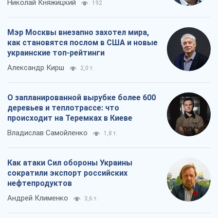
сократили экспорт российских
нефтепродуктов
Андрей Клименко
3,6 т.
Все мнения
О компании
Команда
Правовая информация
Политика
конфиденциальности
Реклама на сайте
Документы
Редакционная политика
Журналисты OBOZ.UA на месте
событий