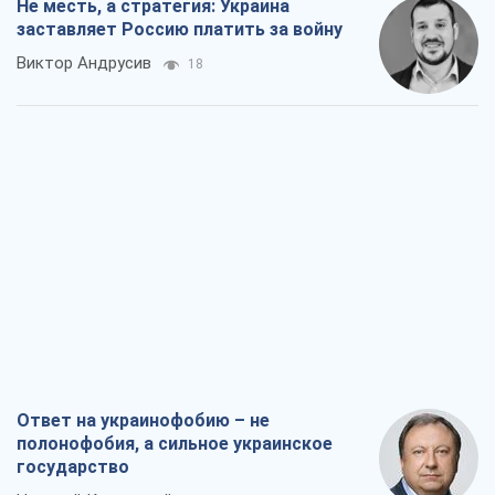
Ответ на украинофобию – не
полонофобия, а сильное украинское
государство
Николай Княжицкий
192
Мэр Москвы внезапно захотел мира,
как становятся послом в США и новые
украинские топ-рейтинги
Александр Кирш
2,0 т.
О запланированной вырубке более 600
деревьев и теплотрассе: что
происходит на Теремках в Киеве
Владислав Самойленко
1,8 т.
Как атаки Сил обороны Украины