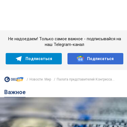
Банки "готовятся" к новому курсу доллара:
украинцам рассказали, чего ожидать в
ближайшие дни
Каким будет курс валюты в обменниках
6.08.2026 22:58
150,4 т.
Украинцам обещают по 850 грн от
мобильных операторов: что не так с