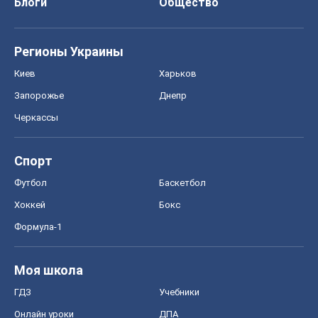
Моя школа
ГДЗ
Учебники
Онлайн уроки
ДПА
ЗНО
НМТ
СНГ решебники
Авто
Тест Драйв
Электромобили
Акции
Сервис
Food Oboz
Рецепты
Напитки
Диеты