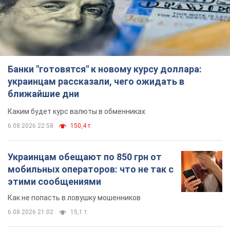
этими сообщениями
Как не попасть в ловушку мошенников
6.08.2026 21:02
15,1 т.
Самый дорогой футболист
"Динамо" забил "Карабаху" уже на
10-й минуте матча. Видео
Поединок проходит в Польше
6.08.2026 20:48
6,5 т.