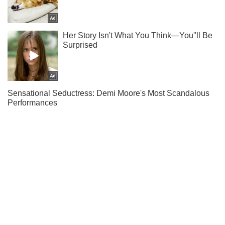
Не надоедаем! Только самое важное - подписывайся на
наш Telegram-канал
Подписаться
Подписаться
Новости. Мир
Палата представителей Конгресса...
Важное