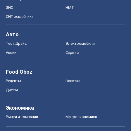
Экономика
Рынки и компании
Mакроэкономика
MedOboz
Новости медицины
MAMACLUB
Шоу
Афиша
Сплетни
Красота
Мода
Женский Журнал