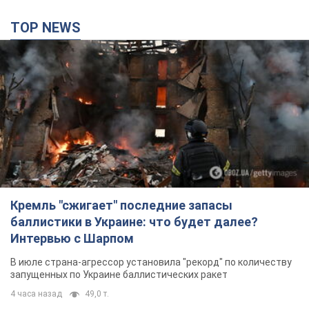
Интервью с Шарпом
В июле страна-агрессор установила "рекорд" по количеству
запущенных по Украине баллистических ракет
4 часа назад
49,0 т.
В Екатеринбурге атакован склад Wildberries:
есть попадания, поднялся дым. Фото и видео
Россиянам не помогла даже работа ПВО
4 часа назад
9,2 т.
"Замечательный отец": в сети рассказали о
мужчине, которого Россия убила ударом по
Броварам. Фото
Мужчину вспоминают как профессионала своего дела
2 часа назад
1,3 т.