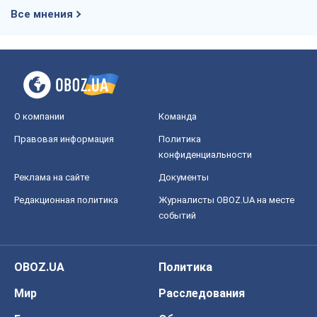
OBOZ.UA
Политика
Мир
Расследования
Блоги
Общество
Регионы Украины
Киев
Харьков
Запорожье
Днепр
Черкассы
Спорт
Футбол
Баскетбол
Хоккей
Бокс
Формула-1