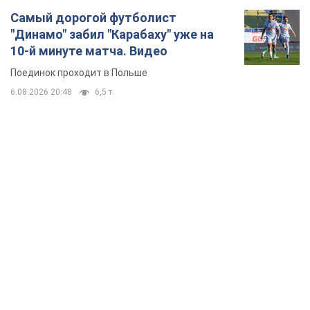
TOP NEWS
Кремль "сжигает" последние запасы
баллистики в Украине: что будет далее?