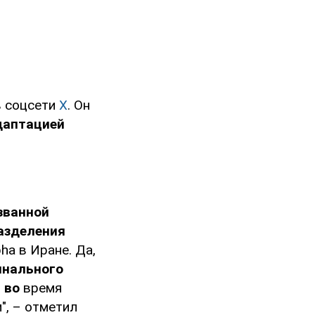
в соцсети
X
. Он
даптацией
званной
азделения
ha в Иране. Да,
инального
 во
время
", – отметил