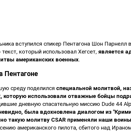
льника вступился спикер Пентагона Шон Парнелл 
 текст, который использовал Хегсет,
является а
итвы американских военных
.
в Пентагоне
вшую среду поделился
специальной молитвой, на
, которую использовали отважные бойцы подр
дившие дневную спасательную миссию Dude 44 Alp
чевидно, была вдохновлена диалогом из "Крим
нно такую молитву CSAR применяли наши воины
сению американского пилота, сбитого над Ираном