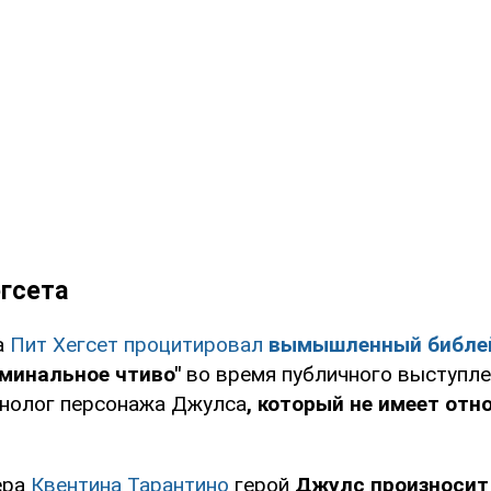
егсета
а
Пит Хегсет процитировал
вымышленный библе
иминальное чтиво"
во время публичного выступле
нолог персонажа Джулса
, который не имеет отн
ера
Квентина Тарантино
герой
Джулс произносит