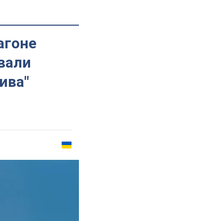
агоне
вали
ива"