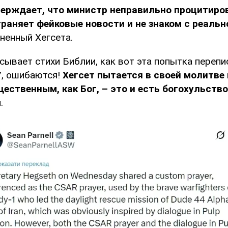
верждает, что министр неправильно процитиро
траняет фейковые новости и не знаком с реаль
ненный Хегсета.
исывает стихи Библии, как вот эта попытка перепи
7, ошибаются!
Хегсет пытается в своей молитве
ественным, как Бог, – это и есть богохульство
.