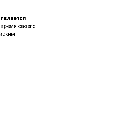
 является
о время своего
ейским