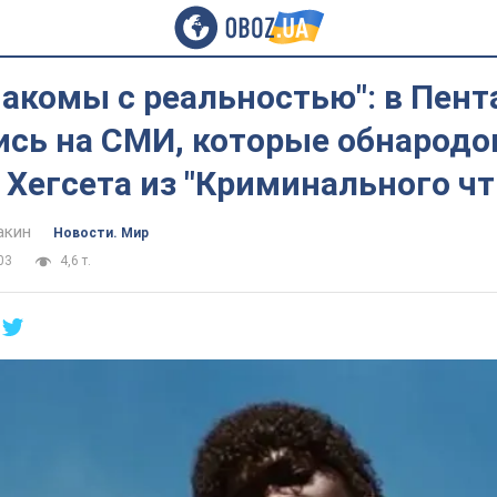
накомы с реальностью": в Пент
ись на СМИ, которые обнародо
 Хегсета из "Криминального чт
акин
Новости. Мир
03
4,6 т.