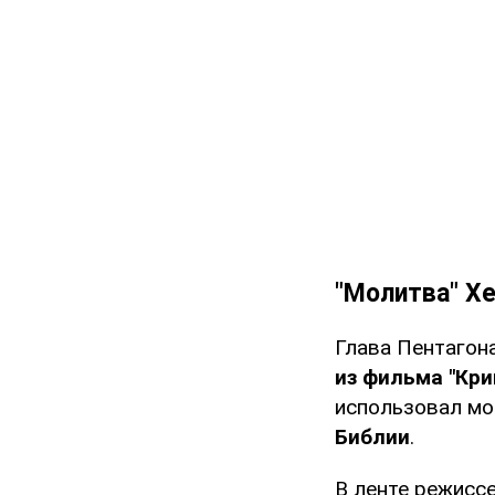
"Молитва" Х
Глава Пентагон
из фильма "Кр
использовал мо
Библии
.
В ленте режисс