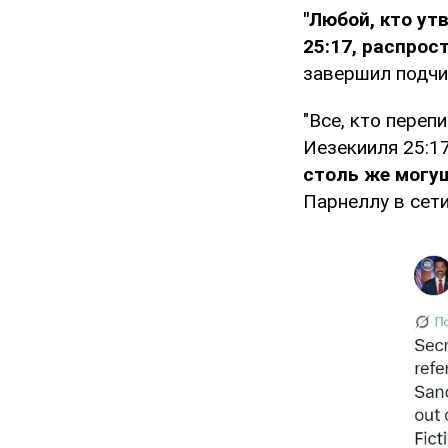
"Любой, кто ут
25:17, распрос
завершил подчи
"Все, кто переп
Иезекииля 25:1
столь же могущ
Парнеллу в сети