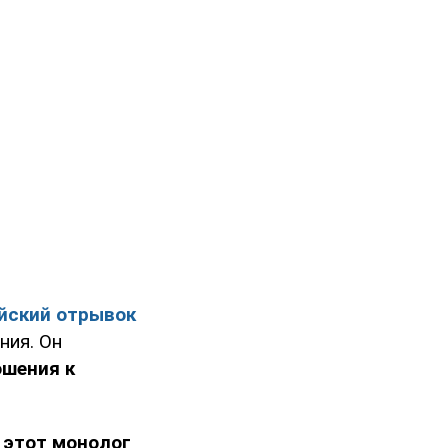
йский отрывок
ния. Он
ошения к
 этот монолог