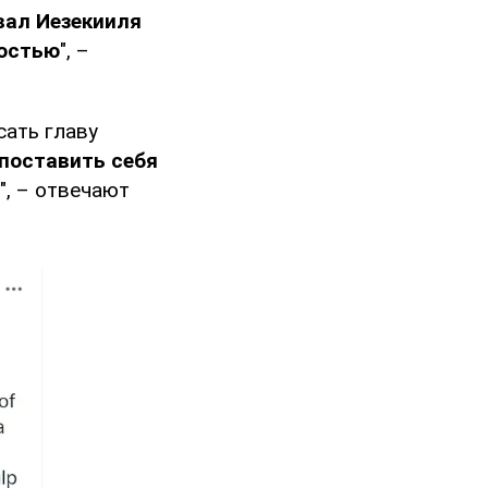
вал Иезекииля
ностью
", –
сать главу
 поставить себя
", – отвечают