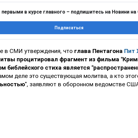
 первыми в курсе главного – подпишитесь на Новини на
Подписаться
е в СМИ утверждения, что
глава Пентагона
Пит 
итвы процитировал фрагмент из фильма "Крим
ом библейского стиха является "распростране
самом деле это существующая молитва, а кто этого
льностью
", заявляют в оборонном ведомстве США