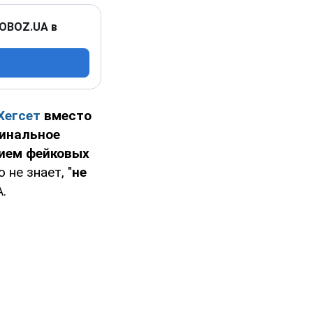
 OBOZ.UA в
Хегсет
вместо
инальное
нием фейковых
 не знает, "
не
.