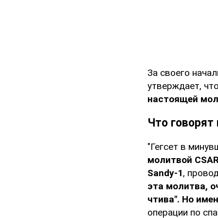
За своего нача
утверждает, что
настоящей мол
Что говорят 
"Гегсет в мину
молитвой CSAR
Sandy-1
, прово
эта молитва, о
чтива". Но име
операции по спа