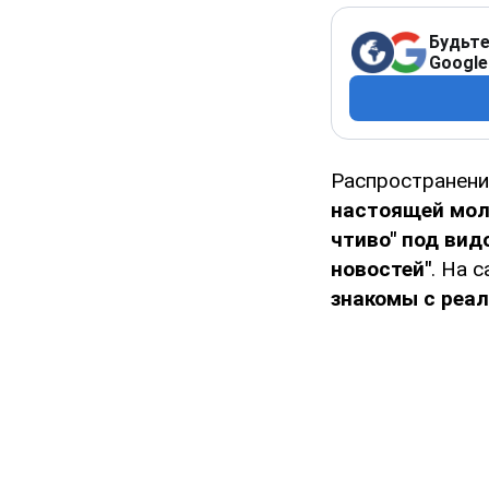
Будьте
Google
Распространени
настоящей мол
чтиво" под вид
новостей"
. На 
знакомы с реа