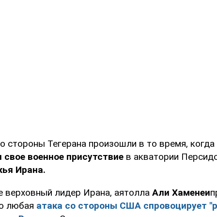
со стороны Тегерана произошли в то время, когда
 свое военное присутствие
в акватории Персидс
жья Ирана.
е верховный лидер Ирана, аятолла
Али Хаменеи
п
то любая
атака со стороны США спровоцирует "