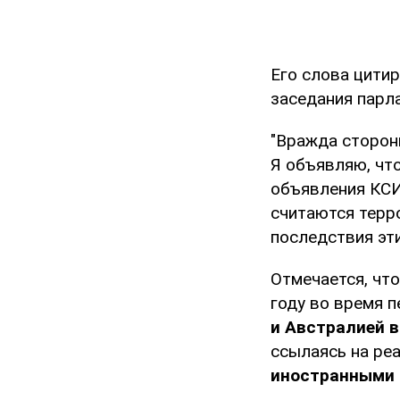
Его слова цитир
заседания парла
"Вражда сторон
Я объявляю, что
объявления КСИ
считаются терро
последствия эти
Отмечается, чт
году во время 
и Австралией в
ссылаясь на ре
иностранными 