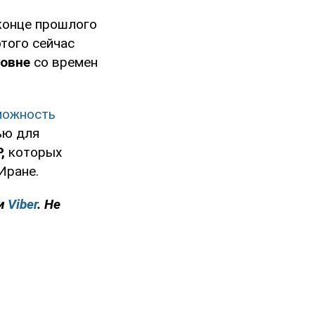
 конце прошлого
этого сейчас
ровне
со времен
можность
ю для
,
которых
Иране.
и
Viber
. Не