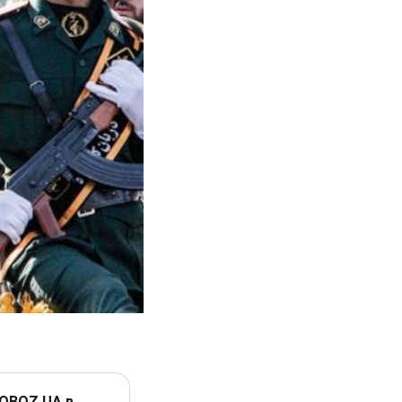
 OBOZ.UA в