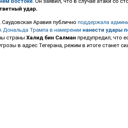
жнем Востоке
. Он заявил, что в случае атаки со с
тветный удар.
, Саудовская Аравия публично
поддержала админ
 Дональда Трампа в намерении
нанести удары п
ны страны
Халид бин Салман
предупредил, что е
грозы в адрес Тегерана, режим в итоге станет си