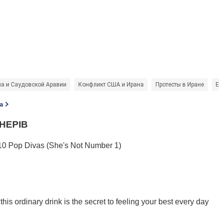
а и Саудовской Аравии
Конфликт США и Ирана
Протесты в Иране
Е
а