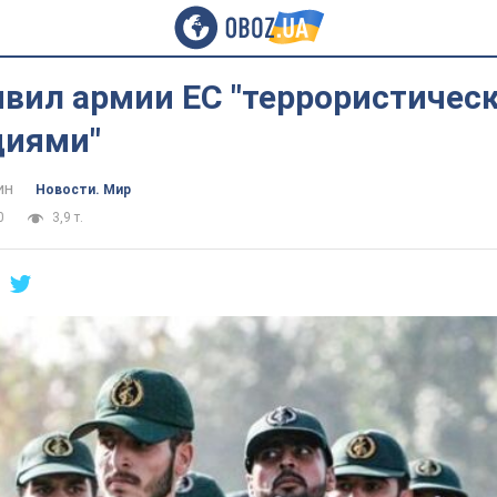
явил армии ЕС "террористичес
циями"
ин
Новости. Мир
0
3,9 т.