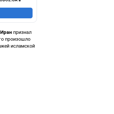
о
Иран
признал
Это произошло
ажей исламской