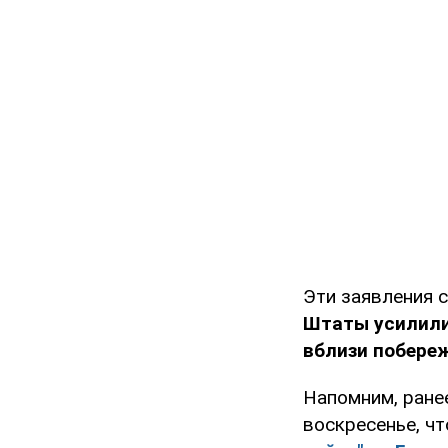
Эти заявления 
Штаты усилили
вблизи побере
Напомним, ране
воскресенье, ч