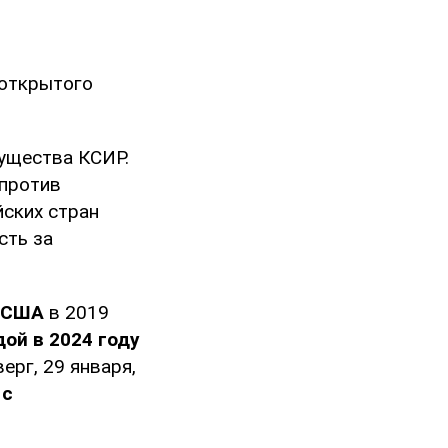
 открытого
гущества КСИР.
 против
йских стран
сть за
и США
в 2019
ой в 2024 году
ерг, 29 января,
 с