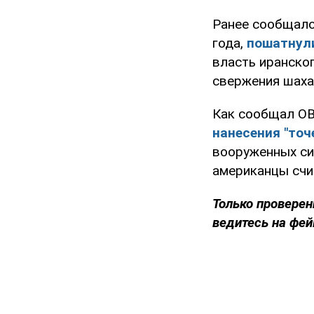
Ранее сообщало
года,
пошатнул
власть иранско
свержения шаха
Как сообщал OB
нанесения "точ
вооруженных си
американцы счи
Только проверен
ведитесь на фей