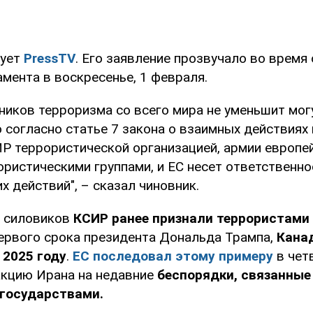
ует
PressTV
. Его заявление прозвучало во время
мента в воскресенье, 1 февраля.
ников терроризма со всего мира не уменьшит мо
 согласно статье 7 закона о взаимных действиях
Р террористической организацией, армии европе
ристическими группами, и ЕС несет ответственно
х действий", – сказал чиновник.
о силовиков
КСИР ранее признали террористам
первого срока президента Дональда Трампа,
Канад
 2025 году
.
ЕС последовал этому примеру
в четв
акцию Ирана на недавние
беспорядки, связанные
государствами.