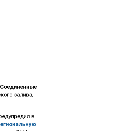
Соединенные
кого залива,
редупредил в
региональную