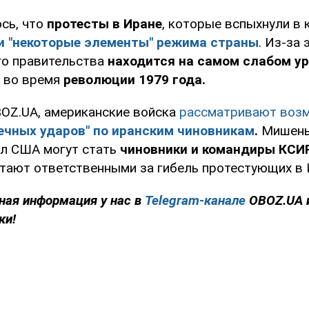
сь, что
протесты в Иране
, которые вспыхнули в
и "некоторые элементы" режима страны
. Из-за 
го правительства
находится на самом слабом у
 во время
революции 1979 года.
OZ.UA, американские войска
рассматривают воз
ечных ударов" по иранским чиновникам
.
Мишень
л США могут стать
чиновники и командиры КСИР
тают ответственными за гибель протестующих в 
ная информация у нас в
Telegram-канале
OBOZ.UA 
ки!