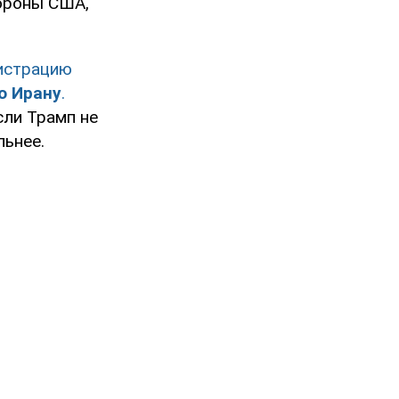
тороны США,
истрацию
о Ирану
.
сли Трамп не
льнее.