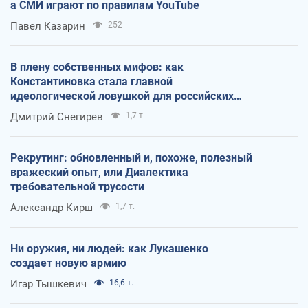
а СМИ играют по правилам YouTube
Павел Казарин
252
В плену собственных мифов: как
Константиновка стала главной
идеологической ловушкой для российских
оккупантов
Дмитрий Снегирев
1,7 т.
Рекрутинг: обновленный и, похоже, полезный
вражеский опыт, или Диалектика
требовательной трусости
Александр Кирш
1,7 т.
Ни оружия, ни людей: как Лукашенко
создает новую армию
Игар Тышкевич
16,6 т.