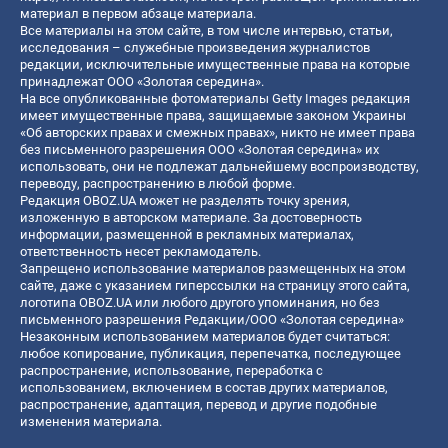
материал в первом абзаце материала.
Все материалы на этом сайте, в том числе интервью, статьи,
исследования – служебные произведения журналистов
редакции, исключительные имущественные права на которые
принадлежат ООО «Золотая середина».
На все опубликованные фотоматериалы Getty Images редакция
имеет имущественные права, защищаемые законом Украины
«Об авторских правах и смежных правах», никто не имеет права
без письменного разрешения ООО «Золотая середина» их
использовать, они не подлежат дальнейшему воспроизводству,
переводу, распространению в любой форме.
Редакция OBOZ.UA может не разделять точку зрения,
изложенную в авторском материале. За достоверность
информации, размещенной в рекламных материалах,
ответственность несет рекламодатель.
Запрещено использование материалов размещенных на этом
сайте, даже с указанием гиперссылки на страницу этого сайта,
логотипа OBOZ.UA или любого другого упоминания, но без
письменного разрешения Редакции/ООО «Золотая середина»
Незаконным использованием материалов будет считаться:
любое копирование, публикация, перепечатка, последующее
распространение, использование, переработка с
использованием, включением в состав других материалов,
распространение, адаптация, перевод и другие подобные
изменения материала.