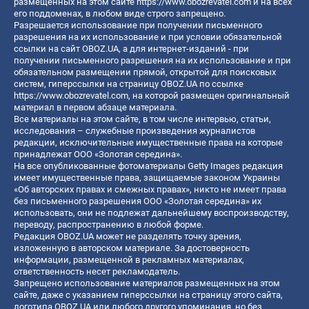
размещенных на этом сайте
https://www.obozrevatel.com
и на всех
его поддоменах, в любом виде строго запрещено.
Разрешается использование при получении письменного
разрешения на их использование и при условии обязательной
ссылки на сайт OBOZ.UA, а для интернет-изданий - при
получении письменного разрешения на их использование и при
обязательном размещении прямой, открытой для поисковых
систем, гиперссылки на страницу OBOZ.UA по ссылке
https://www.obozrevatel.com
, на которой размещен оригинальный
материал в первом абзаце материала.
Все материалы на этом сайте, в том числе интервью, статьи,
исследования – служебные произведения журналистов
редакции, исключительные имущественные права на которые
принадлежат ООО «Золотая середина».
На все опубликованные фотоматериалы Getty Images редакция
имеет имущественные права, защищаемые законом Украины
«Об авторских правах и смежных правах», никто не имеет права
без письменного разрешения ООО «Золотая середина» их
использовать, они не подлежат дальнейшему воспроизводству,
переводу, распространению в любой форме.
Редакция OBOZ.UA может не разделять точку зрения,
изложенную в авторском материале. За достоверность
информации, размещенной в рекламных материалах,
ответственность несет рекламодатель.
Запрещено использование материалов размещенных на этом
сайте, даже с указанием гиперссылки на страницу этого сайта,
логотипа OBOZ.UA или любого другого упоминания, но без