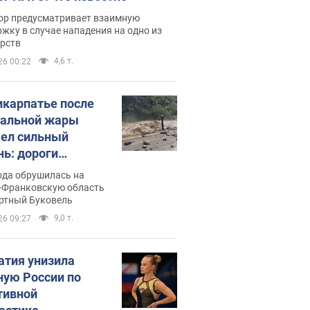
ор предусматривает взаимную
жку в случае нападения на одно из
арств
4,6 т.
26 00:22
икарпатье после
альной жары
ел сильный
нь: дороги
ратились в реки.
ода обрушилась на
о
-Франковскую область
ортный Буковель
9,0 т.
26 09:27
атия унизила
ную России по
тивной