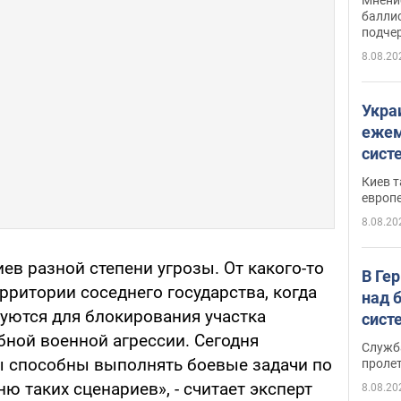
баллис
подче
8.08.20
Укра
ежем
сист
Зеле
Киев т
европ
8.08.20
иев разной степени угрозы. От какого-то
В Ге
рритории соседнего государства, когда
над 
уются для блокирования участка
сист
бной военной агрессии. Сегодня
Служб
 способны выполнять боевые задачи по
проле
ю таких сценариев», - считает эксперт
8.08.20