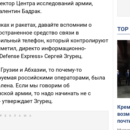
ректор Центра исследований армии,
алентин Бадрак.
ках и ракетах, давайте вспомним о
TO
остраненное средство связи в
бильный телефон, который контролируют
отметил, директо информационно-
efense Express» Сергей Згурец.
Грузии и Абхазии, то почему-то
руемая российскими операторами, была
блена. Если мы говорим об
кой армии, то надо начинать не с
 - утверждает Згурец.
Крем
возм
почт
Укра
Мнение