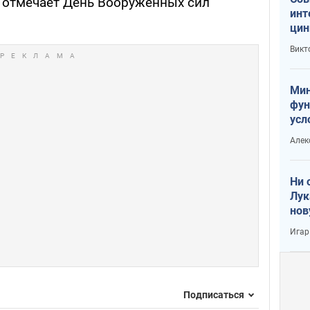
 отмечает День Вооруженных сил
инт
цин
или
Викт
Тра
Мин
фун
усл
вое
Алек
Ни 
Лук
нов
Игар
Подписаться