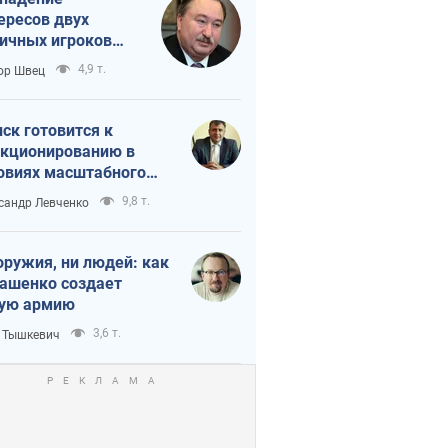
ересов двух
ичных игроков
 тайный план
4,9 т.
ор Швец
мпа и Путина?
ск готовится к
кционированию в
овиях масштабного
нного кризиса
9,8 т.
сандр Левченко
оружия, ни людей: как
ашенко создает
ую армию
3,6 т.
 Тышкевич