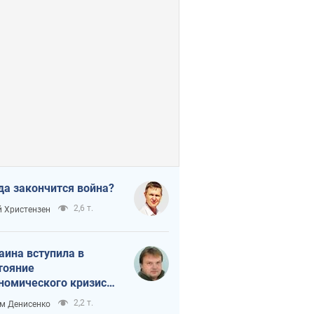
да закончится война?
2,6 т.
 Христензен
аина вступила в
тояние
номического кризиса.
ь ли свет в конце
2,2 т.
м Денисенко
неля?