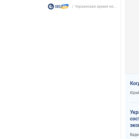
Украинская армия не...
Ког
Юрий
Укр
сос
эко
Ест
Вади
тун