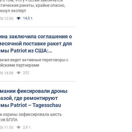
тические ракеты, крайне опасно,
ркнул эксперт
14,5 т.
26 12:00
ина заключила соглашения о
есячной поставке ракет для
емы Patriot из США:
нский раскрыл подробности
акже ведет активные переговоры с
ейскими партнерами
252
26 14:08
рмании фиксировали дроны
базой, где ремонтируют
емы Patriot – Tagesschau
а охраны зафиксировала шесть
тов БПЛА
2,4 т.
26 11:55