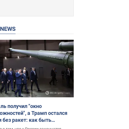
P NEWS
ль получил "окно
ожностей", а Трамп остался
и без ракет: как быть
ине? Интервью с Мельником
 о том, что у России закончатся