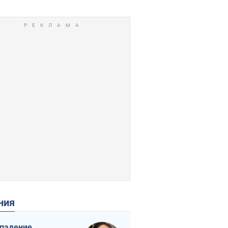
ения
падение