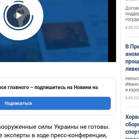
Догов
поддер
госуд
Play Video
8.08.20
В Пр
аном
прош
ливе
прев
Непог
Виде
Ивано
рсе главного – подпишитесь на Новини на
и кур
8.08.20
Подписаться
Хорв
сбор
вооруженные силы Украины не готовы.
спор
е эксперты в ходе пресс-конференции,