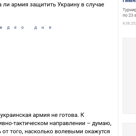
гимн
а ли армия защитить Украину в случае
офиц
Турнир
на ч
по 23 
осно
8.08.20
идео дня
украинская армия не готова. К
ивно-тактическом направлении – думаю,
ть от того, насколько волевыми окажутся