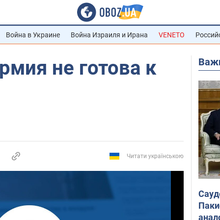
Война в Украине
Война Израиля и Ирана
VENETO
Россий
Важ
рмия не готова к
Читати українською
Сауд
Паки
анал