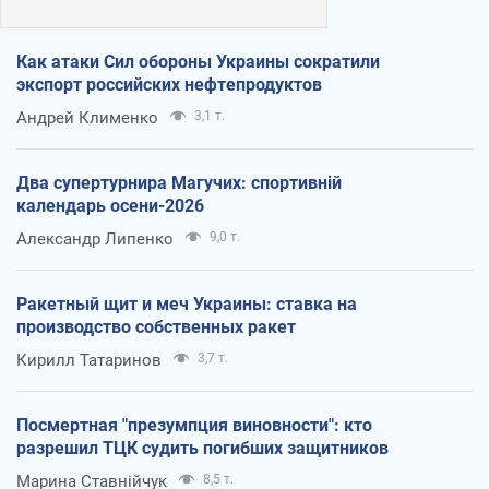
Как атаки Сил обороны Украины сократили
экспорт российских нефтепродуктов
Андрей Клименко
3,1 т.
Два супертурнира Магучих: спортивній
календарь осени-2026
Александр Липенко
9,0 т.
Ракетный щит и меч Украины: ставка на
производство собственных ракет
Кирилл Татаринов
3,7 т.
Посмертная "презумпция виновности": кто
разрешил ТЦК судить погибших защитников
Марина Ставнійчук
8,5 т.