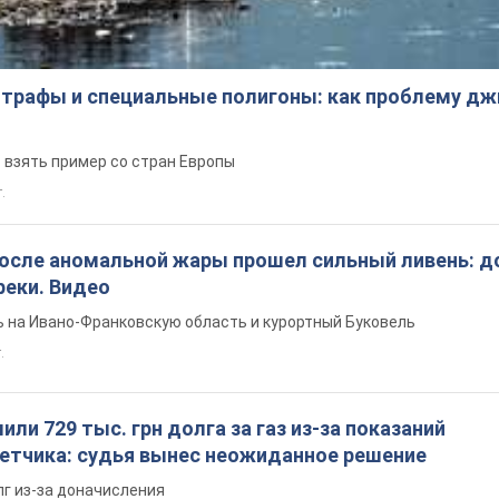
трафы и специальные полигоны: как проблему д
 взять пример со стран Европы
т.
после аномальной жары прошел сильный ливень: д
реки. Видео
 на Ивано-Франковскую область и курортный Буковель
.
ли 729 тыс. грн долга за газ из-за показаний
четчика: судья вынес неожиданное решение
лг из-за доначисления