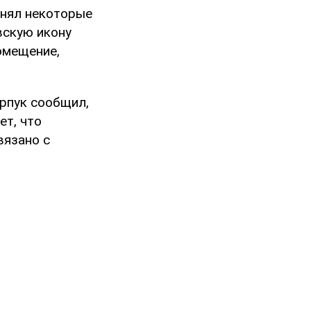
снял некоторые
вскую икону
омещение,
рпук сообщил,
ет, что
вязано с