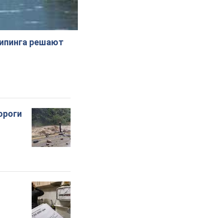
жипинга решают
ороги