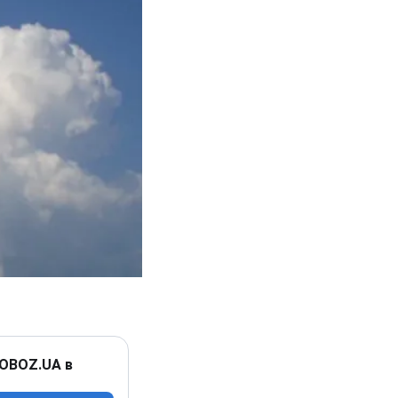
 OBOZ.UA в