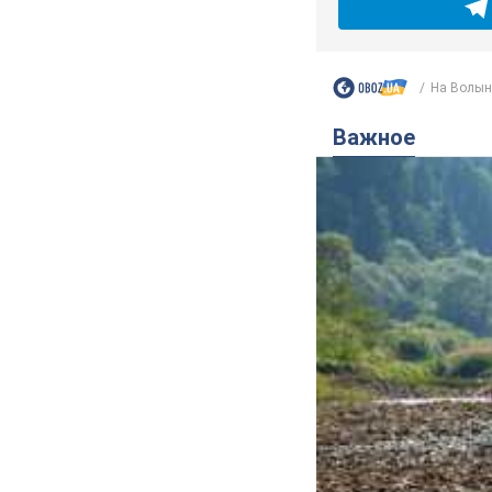
На Волыни
Важное