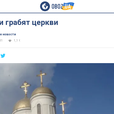
и грабят церкви
е новости
31
1,1 т.