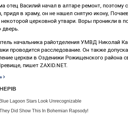
ма отец Василий начал в алтаре ремонт, поэтому 
 придя в храму, он не нашел снятую икону, Почае
 некоторой церковной утвари. Воры проникли в п
 дверь.
тель начальника райотделения УМВД Николай Ка
ажи проводится расследование. Он также допуска
ление церкви в Озденижи Рожищенского района с
Яревище, пишет ZAXID.NET.
а