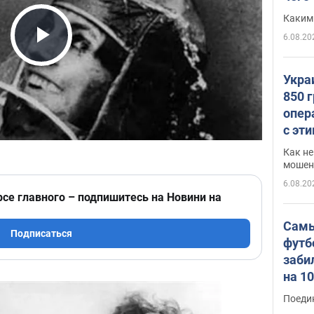
Каким
6.08.20
Play Video
Укра
850 
опер
с эт
Как не
мошен
6.08.20
рсе главного – подпишитесь на Новини на
Самы
Подписаться
футб
заби
на 1
Виде
Поеди