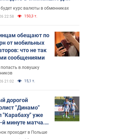
 будет курс валюты в обменниках
150,3 т.
26 22:58
инцам обещают по
грн от мобильных
аторов: что не так
ими сообщениями
 попасть в ловушку
ников
15,1 т.
26 21:02
й дорогой
олист "Динамо"
л "Карабаху" уже
0-й минуте матча.
о
нок проходит в Польше