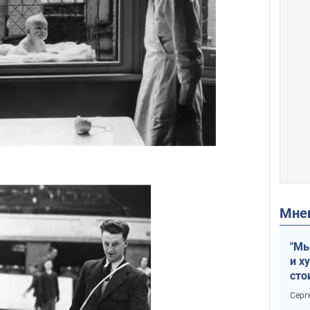
Мн
"Мы
и х
сто
отч
Серг
рак