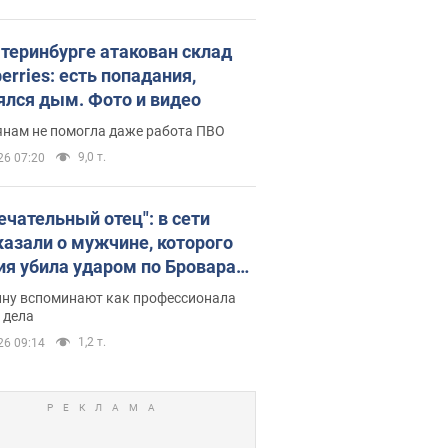
атеринбурге атакован склад
erries: есть попадания,
ялся дым. Фото и видео
янам не помогла даже работа ПВО
9,0 т.
26 07:20
ечательный отец": в сети
казали о мужчине, которого
ия убила ударом по Броварам.
ну вспоминают как профессионала
 дела
1,2 т.
26 09:14