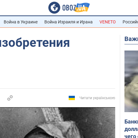
Война в Украине
Война Израиля и Ирана
VENETO
Россий
Важ
зобретения
Читати українською
Банк
долл
чего