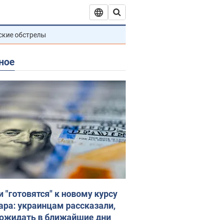
ские обстрелы
ное
и "готовятся" к новому курсу
ара: украинцам рассказали,
 ожидать в ближайшие дни