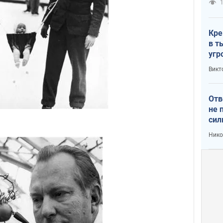
1
Кре
в т
угр
лог
Викт
Отв
не 
сил
гос
Нико