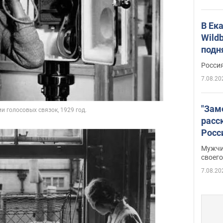
В Ек
Wildb
подн
Росси
7.08.20
"Зам
расс
Росс
Фото
Мужчи
своего
7.08.20