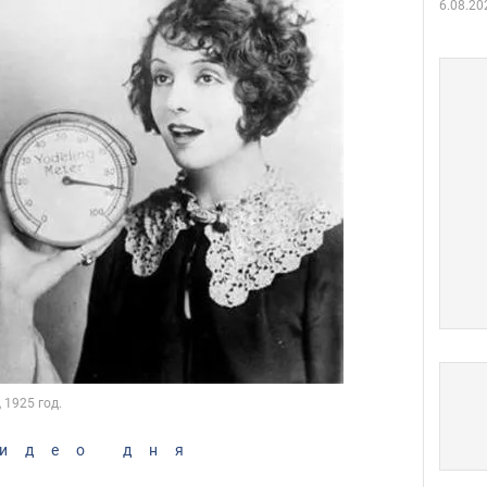
6.08.20
идео дня