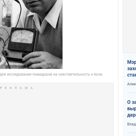
Мэр
зах
ста
и н
Алек
рей
О з
выр
дер
что
Влад
Тер