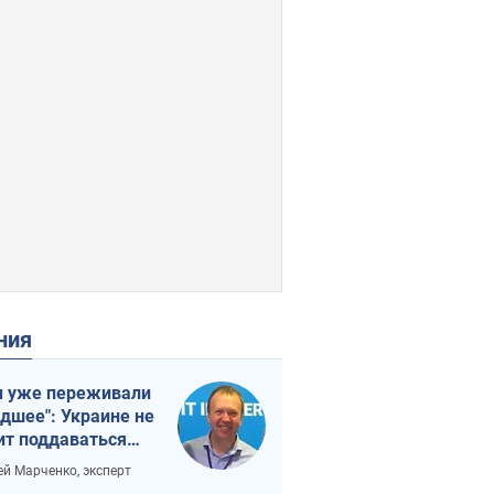
ения
 уже переживали
удшее": Украине не
ит поддаваться
аянию из-за
ей Марченко, эксперт
етного террора