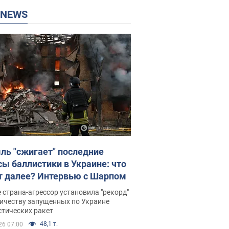
P NEWS
ль "сжигает" последние
сы баллистики в Украине: что
т далее? Интервью с Шарпом
 страна-агрессор установила "рекорд"
личеству запущенных по Украине
стических ракет
48,1 т.
26 07:00