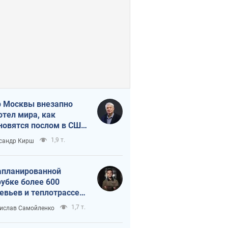
 Москвы внезапно
отел мира, как
новятся послом в США
овые украинские топ-
1,9 т.
сандр Кирш
тинги
апланированной
убке более 600
евьев и теплотрассе:
 происходит на
1,7 т.
ислав Самойленко
емках в Киеве