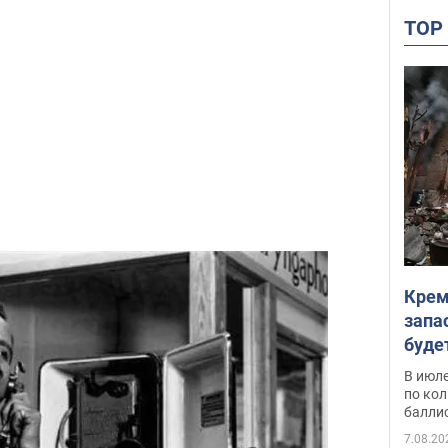
TO
Крем
запа
буде
В июле
по ко
балли
7.08.20