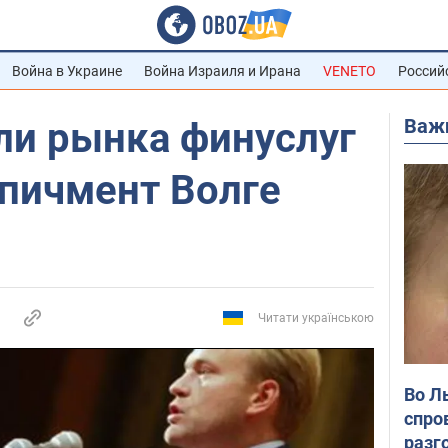
Война в Украине
Война Израиля и Ирана
VENETO
Россий
Важ
ли рынка финуслуг
пичмент Волге
Читати українською
Во Л
спро
разг