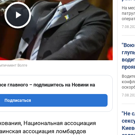
марш
На ме
адми
патрул
опера
Виде
Play Video
7.08.20
"Вою
глуп
води
проя
укра
Водите
попла
конфл
рсе главного – подпишитесь на Новини на
оскорб
Виде
7.08.20
Подписаться
"Не 
секс
хования, Национальная ассоциация
Киев
аинская ассоциация ломбардов