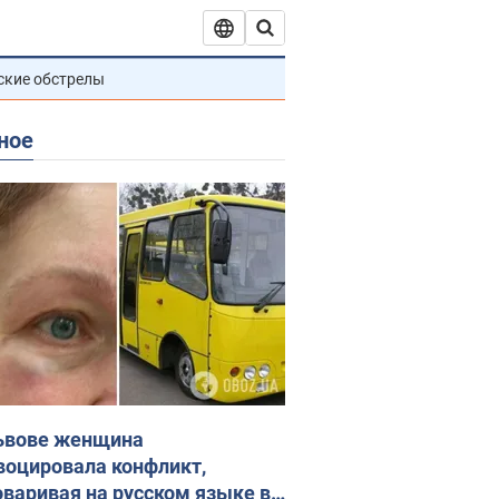
ские обстрелы
ное
ьвове женщина
воцировала конфликт,
оваривая на русском языке в