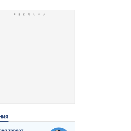
ения
сия теряет