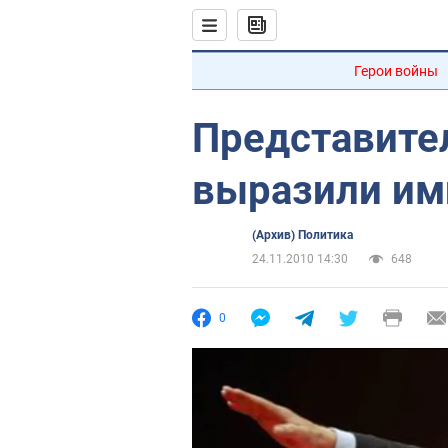
Герои войны
Представите
выразили им
(Архив) Политика
24.11.2010 14:30
648
0