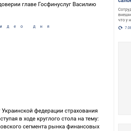
сало
доверии главе Госфинуслуг Василию
оско
Сотру
посл
внешн
что у 
разг
идео дня
Фото
7.0
 Украинской федерации страхования
тупая в ходе круглого стола на тему:
ковского сегмента рынка финансовых