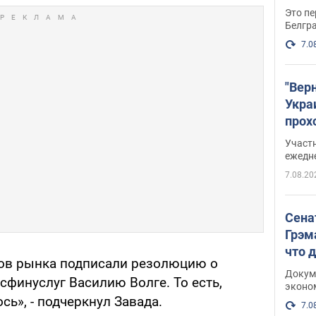
Это пе
Белгр
7.0
"Вер
Укра
прох
плак
Участ
ежедн
7.08.20
Сена
Грэм
что 
ков рынка подписали резолюцию о
Докум
финуслуг Василию Волге. То есть,
эконо
ось», - подчеркнул Завада.
7.0