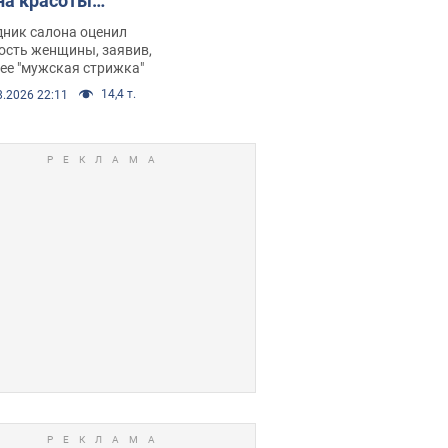
на красоты
рбил женщину
дник салона оценил
е химиотерапии,
ость женщины, заявив,
нее "мужская стрижка"
орелся скандал.
14,4 т.
8.2026 22:11