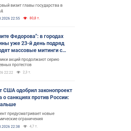
рвый визит главы государства в
ад
80,8 т.
8.2026 22:55
ните Федорова": в городах
ины уже 23-й день подряд
одят массовые митинги с
атами. Фото и видео
ники акций продолжают серию
евных протестов
2,3 т.
26 22:22
т США одобрил законопроект
а о санкциях против России:
дальше
ент предусматривает новые
мические ограничения
4,7 т.
8.2026 22:38