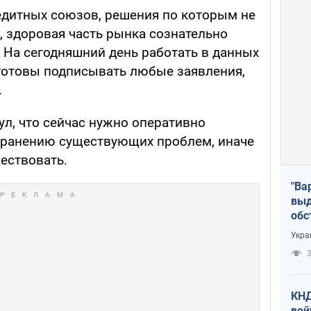
едитных союзов, решения по которым не
, здоровая часть рынка сознательно
 - На сегодняшний день работать в данных
готовы подписывать любые заявления,
.
ул, что сейчас нужно оперативно
транению существующих проблем, иначе
ествовать.
"Ва
выд
обс
дро
Укра
офи
3
КНД
вой