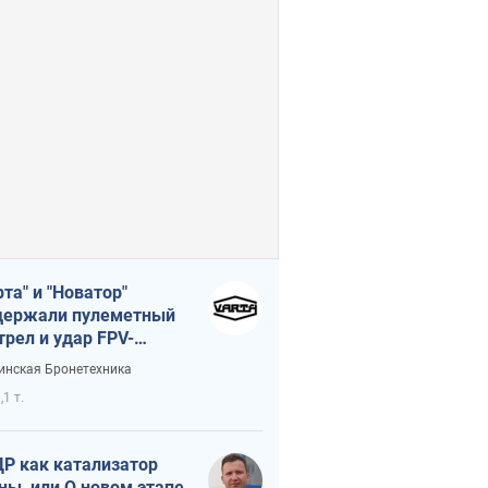
рта" и "Новатор"
ержали пулеметный
трел и удар FPV-
на, сохранив жизнь
инская Бронетехника
церу ВСУ
,1 т.
Р как катализатор
ны, или О новом этапе