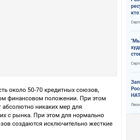
рес
кто
дик
Серг
"Мы
худ
сто
отч
Серг
рак
Зап
Рос
есть около 50-70 кредитных союзов,
НАТ
ном финансовом положении. При этом
Леон
 абсолютно никаких мер для
их с рынка. При этом для нормально
зов создаются исключительно жесткие