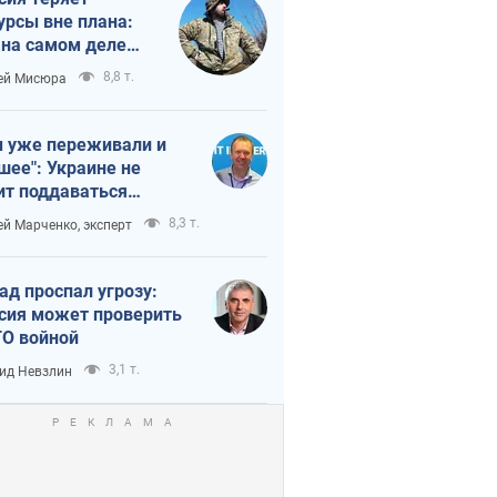
урсы вне плана:
 на самом деле
тует темп войны
8,8 т.
ей Мисюра
 уже переживали и
шее": Украине не
ит поддаваться
аянию из-за
8,3 т.
ей Марченко, эксперт
етного террора
ад проспал угрозу:
сия может проверить
О войной
3,1 т.
ид Невзлин