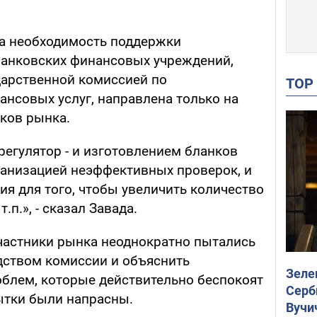
на необходимость поддержки
банковских финансовых учреждений,
дарственной комиссией по
TO
нсовых услуг, направлена только на
ков рынка.
регулятор - и изготовлением бланков
рганизацией неэффективных проверок, и
я для того, чтобы увеличить количество
.п.», - сказал Завада.
участники рынка неоднократно пытались
дством комиссии и объяснить
Зеле
блем, которые действительно беспокоят
Серб
пытки были напрасны.
Вучи