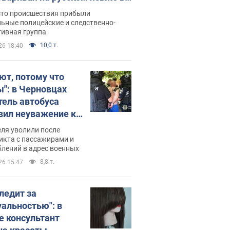
рутке: полиция составила
сто происшествия прибыли
нистративный протокол.
ьные полицейские и следственно-
тивная группа
о
10,0 т.
26 18:40
ют, потому что
ы": в Черновцах
тель автобуса
вил неуважение к
инским военным и
ля уволили после
тился за это.
икта с пассажирами и
лений в адрес военных
о
8,8 т.
26 15:47
следит за
уальностью": в
е консультант