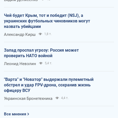
Чей будет Крым, тот и победит (NSJ), а
украинских футбольных чиновников могут
назвать убийцами
Александр Кирш
1,8 т.
Запад проспал угрозу: Россия может
проверить НАТО войной
Леонид Невзлин
5,4 т.
"Варта" и "Новатор" выдержали пулеметный
обстрел и удар FPV-дрона, сохранив жизнь
офицеру ВСУ
Украинская Бронетехника
4,4 т.
Все мнения