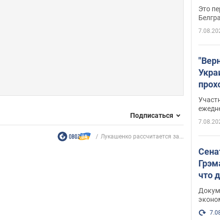
Это пе
Белгр
7.08.20
"Вер
Укра
прох
плак
Участ
ежедн
Подписаться
7.08.20
Лукашенко рассчитается за...
Сена
Грэм
что 
Докум
эконо
7.0