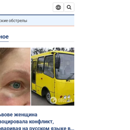
ские обстрелы
ное
ьвове женщина
воцировала конфликт,
оваривая на русском языке в