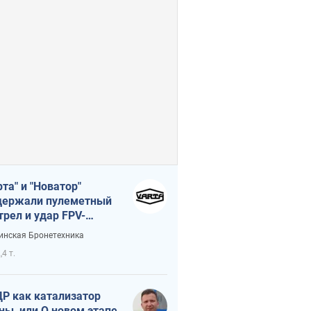
рта" и "Новатор"
ержали пулеметный
трел и удар FPV-
на, сохранив жизнь
инская Бронетехника
церу ВСУ
,4 т.
Р как катализатор
ны, или О новом этапе