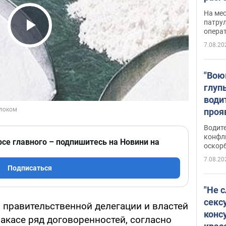
марш
На ме
адми
патрул
опера
Виде
Play Video
7.08.20
"Вою
глуп
води
проя
укра
Водите
попла
конфл
рсе главного – подпишитесь на Новини на
оскорб
Виде
7.08.20
Подписаться
"Не 
секс
 правительственной делегации и властей
конс
акасе ряд договоренностей, согласно