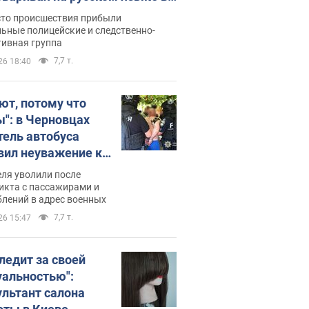
рутке: полиция составила
сто происшествия прибыли
нистративный протокол.
ьные полицейские и следственно-
тивная группа
о
7,7 т.
26 18:40
ют, потому что
ы": в Черновцах
тель автобуса
вил неуважение к
инским военным и
ля уволили после
тился за это.
икта с пассажирами и
лений в адрес военных
о
7,7 т.
26 15:47
следит за своей
уальностью":
ультант салона