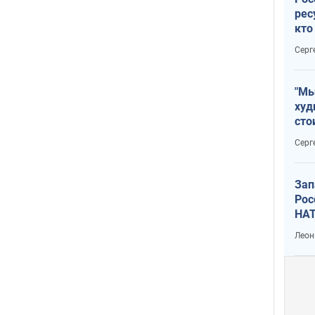
рес
кто
дик
Серг
"Мы
худ
сто
отч
Серг
рак
Зап
Рос
НАТ
Леон