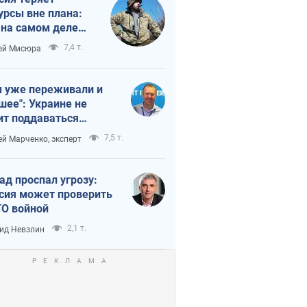
урсы вне плана:
 на самом деле
тует темп войны
7,4 т.
ей Мисюра
 уже переживали и
шее": Украине не
ит поддаваться
аянию из-за
7,5 т.
ей Марченко, эксперт
етного террора
ад проспал угрозу:
сия может проверить
О войной
2,1 т.
ид Невзлин