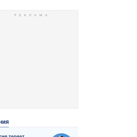
ения
сия теряет