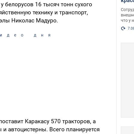
крас
у белорусов 16 тысяч тонн сухого
оско
Сотру
яйственную технику и транспорт,
посл
внешн
элы Николас Мадуро.
что у 
разг
Фото
7.0
идео дня
оставит Каракасу 570 тракторов, а
 и автоцистерны. Всего планируется