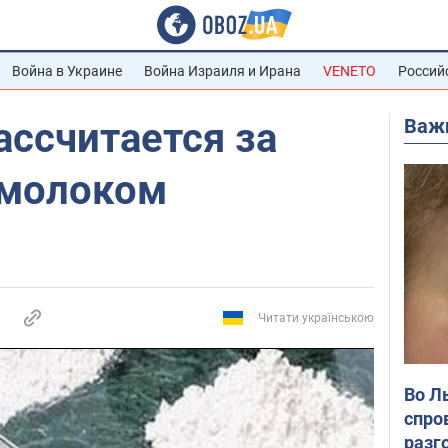
Война в Украине
Война Израиля и Ирана
VENETO
Россий
Важ
ссчитается за
 молоком
Читати українською
Во Л
спро
разг