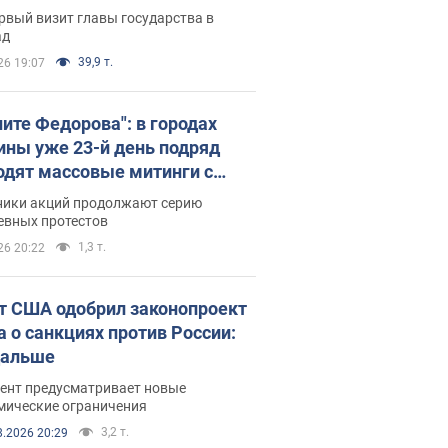
рвый визит главы государства в
ад
39,9 т.
26 19:07
ните Федорова": в городах
ины уже 23-й день подряд
одят массовые митинги с
атами. Фото и видео
ники акций продолжают серию
евных протестов
1,3 т.
26 20:22
т США одобрил законопроект
а о санкциях против России:
дальше
ент предусматривает новые
мические ограничения
3,2 т.
8.2026 20:29