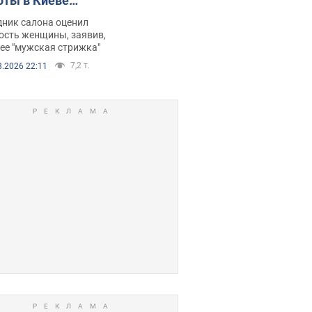
оты в Киеве
рбил женщину
дник салона оценил
е химиотерапии,
ость женщины, заявив,
нее "мужская стрижка"
орелся скандал.
7,2 т.
8.2026 22:11