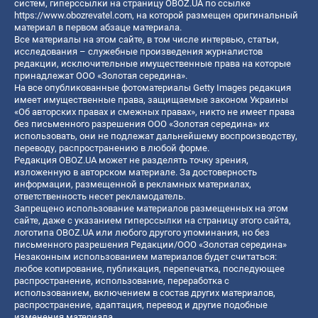
систем, гиперссылки на страницу OBOZ.UA по ссылке
https://www.obozrevatel.com
, на которой размещен оригинальный
материал в первом абзаце материала.
Все материалы на этом сайте, в том числе интервью, статьи,
исследования – служебные произведения журналистов
редакции, исключительные имущественные права на которые
принадлежат ООО «Золотая середина».
На все опубликованные фотоматериалы Getty Images редакция
имеет имущественные права, защищаемые законом Украины
«Об авторских правах и смежных правах», никто не имеет права
без письменного разрешения ООО «Золотая середина» их
использовать, они не подлежат дальнейшему воспроизводству,
переводу, распространению в любой форме.
Редакция OBOZ.UA может не разделять точку зрения,
изложенную в авторском материале. За достоверность
информации, размещенной в рекламных материалах,
ответственность несет рекламодатель.
Запрещено использование материалов размещенных на этом
сайте, даже с указанием гиперссылки на страницу этого сайта,
логотипа OBOZ.UA или любого другого упоминания, но без
письменного разрешения Редакции/ООО «Золотая середина»
Незаконным использованием материалов будет считаться:
любое копирование, публикация, перепечатка, последующее
распространение, использование, переработка с
использованием, включением в состав других материалов,
распространение, адаптация, перевод и другие подобные
изменения материала.