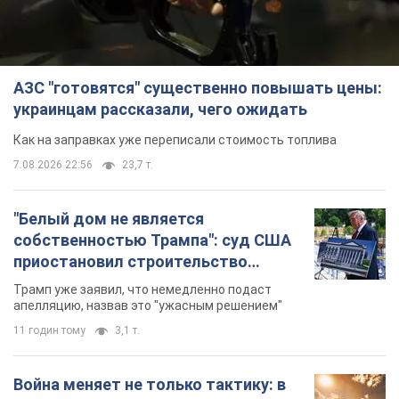
АЗС "готовятся" существенно повышать цены:
украинцам рассказали, чего ожидать
Как на заправках уже переписали стоимость топлива
7.08.2026 22:56
23,7 т.
"Белый дом не является
собственностью Трампа": суд США
приостановил строительство
бального зала стоимостью 400 млн
Трамп уже заявил, что немедленно подаст
долларов
апелляцию, назвав это "ужасным решением"
11 годин тому
3,1 т.
Война меняет не только тактику: в