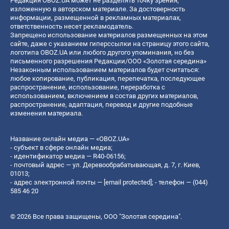
Редакция OBOZ.UA может не разделять точку зрения,
изложенную в авторском материале. За достоверность
информации, размещенной в рекламных материалах,
ответственность несет рекламодатель.
Запрещено использование материалов размещенных на этом
сайте, даже с указанием гиперссылки на страницу этого сайта,
логотипа OBOZ.UA или любого другого упоминания, но без
письменного разрешения Редакции/ООО «Золотая середина»
Незаконным использованием материалов будет считаться:
любое копирование, публикация, перепечатка, последующее
распространение, использование, переработка с
использованием, включением в состав других материалов,
распространение, адаптация, перевод и другие подобные
изменения материала.
Название онлайн медиа — «OBOZ.UA»
- субъект в сфере онлайн медиа;
- идентификатор медиа — R40-06156;
- почтовый адрес — ул. Деревообрабатывающая, д. 7, г. Киев,
01013;
- адрес электронной почты —
[email protected]
; - телефон — (044)
585 46 20
© 2026 Все права защищены, ООО "Золотая середина".