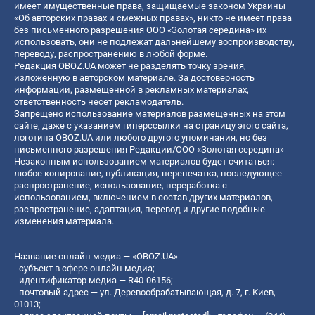
имеет имущественные права, защищаемые законом Украины
«Об авторских правах и смежных правах», никто не имеет права
без письменного разрешения ООО «Золотая середина» их
использовать, они не подлежат дальнейшему воспроизводству,
переводу, распространению в любой форме.
Редакция OBOZ.UA может не разделять точку зрения,
изложенную в авторском материале. За достоверность
информации, размещенной в рекламных материалах,
ответственность несет рекламодатель.
Запрещено использование материалов размещенных на этом
сайте, даже с указанием гиперссылки на страницу этого сайта,
логотипа OBOZ.UA или любого другого упоминания, но без
письменного разрешения Редакции/ООО «Золотая середина»
Незаконным использованием материалов будет считаться:
любое копирование, публикация, перепечатка, последующее
распространение, использование, переработка с
использованием, включением в состав других материалов,
распространение, адаптация, перевод и другие подобные
изменения материала.
Название онлайн медиа — «OBOZ.UA»
- субъект в сфере онлайн медиа;
- идентификатор медиа — R40-06156;
- почтовый адрес — ул. Деревообрабатывающая, д. 7, г. Киев,
01013;