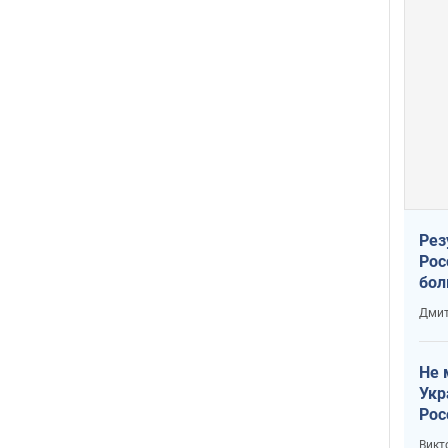
Рез
Рос
бол
Дмит
Не 
Укр
Рос
Викт