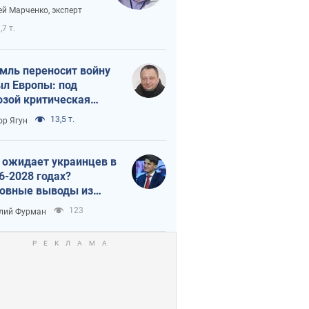
аянию из-за
ей Марченко, эксперт
етного террора
,7 т.
мль переносит войну
ыл Европы: под
озой критическая
истика
13,5 т.
ор Ягун
 ожидает украинцев в
6-2028 годах?
овные выводы из
ых прогнозов от НБУ
123
лий Фурман