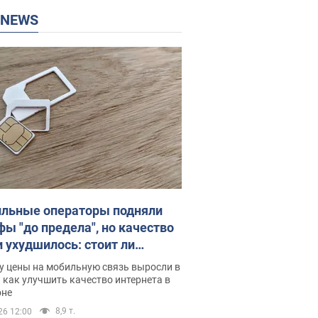
P NEWS
льные операторы подняли
фы "до предела", но качество
и ухудшилось: стоит ли
ваться на цены
у цены на мобильную связь выросли в
 как улучшить качество интернета в
оне
8,9 т.
26 12:00