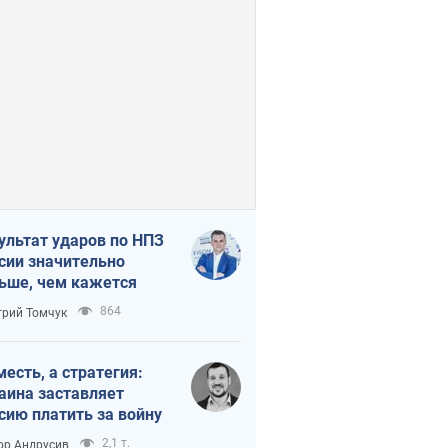
ультат ударов по НПЗ
сии значительно
ьше, чем кажется
864
рий Томчук
месть, а стратегия:
аина заставляет
сию платить за войну
2,1 т.
ор Андрусив