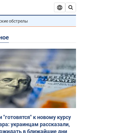
ские обстрелы
ное
и "готовятся" к новому курсу
ара: украинцам рассказали,
 ожидать в ближайшие дни