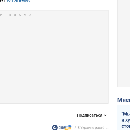
ует
MIGnews
.
Мн
"Мы
Подписаться
и х
сто
В Украине растёт...