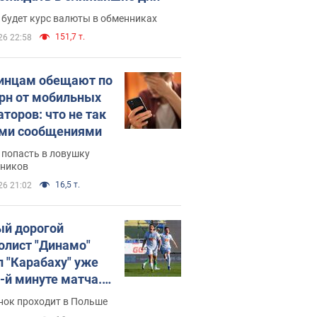
 будет курс валюты в обменниках
151,7 т.
26 22:58
инцам обещают по
грн от мобильных
аторов: что не так
ими сообщениями
 попасть в ловушку
ников
16,5 т.
26 21:02
й дорогой
олист "Динамо"
л "Карабаху" уже
0-й минуте матча.
о
нок проходит в Польше