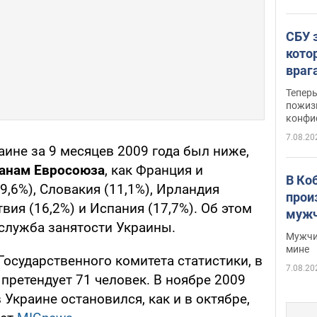
СБУ 
кото
враг
Тепер
пожиз
конфи
7.08.20
ине за 9 месяцев 2009 года был ниже,
анам Евросоюза
, как Франция и
В Ко
(9,6%), Словакия (11,1%), Ирландия
прои
твия (16,2%) и Испания (17,7%). Об этом
мужч
служба занятости Украины.
Мужчи
мине
осударственного комитета статистики, в
7.08.20
 претендует 71 человек. В ноябре 2009
 Украине остановился, как и в октябре,