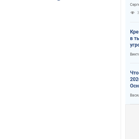
отч
Серг
рак
3
Кре
в т
угр
лог
Викт
Что
202
Осн
нов
Васи