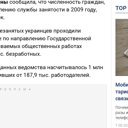
ины
сообщила, что численность граждан,
TO
лению службы занятости в 2009 году,
к.
 незанятых украинцев проходили
е по направлению Государственной
иваемых общественных работах
с. безработных.
 данных ведомства насчитывалось 1 млн
ивших от 187,9 тыс. работодателей.
Моби
тари
связ
жало
Почем
разы и
телеф
7.08.20