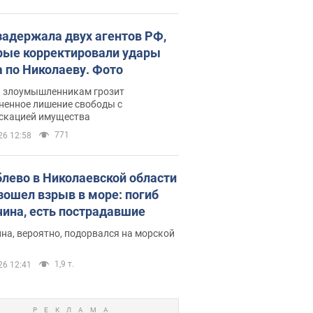
задержала двух агентов РФ,
рые корректировали удары
а по Николаеву. Фото
ь злоумышленникам грозит
ненное лишение свободы с
скацией имущества
771
26 12:58
блево в Николаевской области
зошел взрыв в море: погиб
ина, есть пострадавшие
на, вероятно, подорвался на морской
1,9 т.
26 12:41