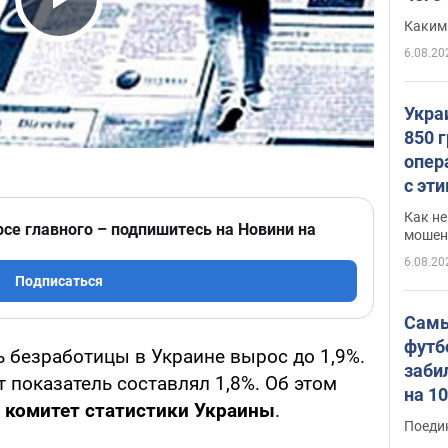
Play Video
Каким
6.08.20
Укра
850 
опер
с эт
Как не
рсе главного – подпишитесь на Новини на
мошен
6.08.20
Подписаться
Самы
футб
ь безработицы в Украине вырос до 1,9%.
заби
т показатель составлял 1,8%. Об этом
на 1
 комитет статистики Украины
.
Виде
Поеди