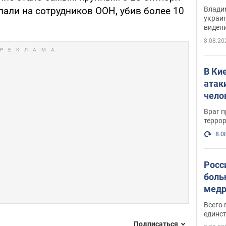
Инте
Владим
апали на сотрудников ООН, убив более 10
украи
виден
партне
8.08.20
В Ки
атак
чело
Враг 
терро
8.0
Росс
боль
медр
Всего 
единст
Подписаться