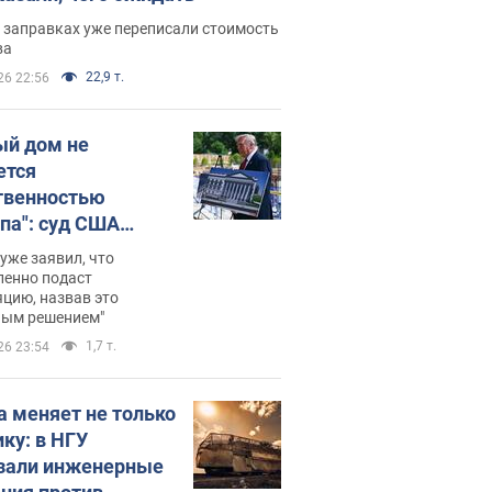
 заправках уже переписали стоимость
ва
22,9 т.
26 22:56
ый дом не
ется
твенностью
па": суд США
становил
уже заявил, что
ительство
ленно подаст
цию, назвав это
ного зала
ным решением"
мостью 400 млн
1,7 т.
26 23:54
аров
а меняет не только
ику: в НГУ
зали инженерные