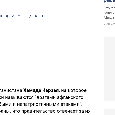
реше
росс
Это "
дрон
эстети
идео дня
Макса
7.08.20
ганистана
Хамида Карзая
, на которое
ики называются "врагами афганского
рубыми и непатриотичными атаками".
аны, что правительство отвечает за их