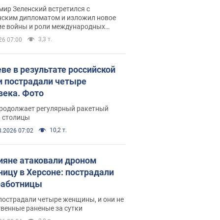
рвью с Безсмертным
ир Зеленский встретился с
нским дипломатом и изложил новое
ие войны и роли международных
ров в борьбе с Россией
3,3 т.
26 07:00
еве в результате российской
и пострадали четыре
века. Фото
продолжает регулярный ракетный
р столицы
10,2 т.
8.2026 07:02
ияне атаковали дроном
ницу в Херсоне: пострадали
аботницы
пострадали четыре женщины, и они не
венные раненые за сутки