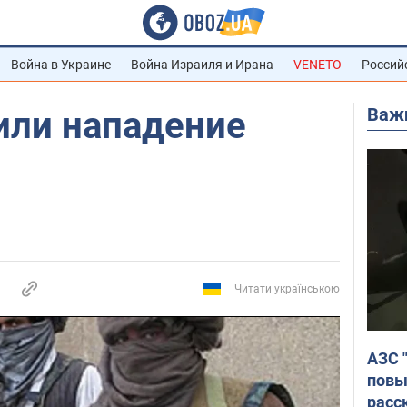
Война в Украине
Война Израиля и Ирана
VENETO
Россий
Важ
или нападение
Читати українською
АЗС 
повы
расс