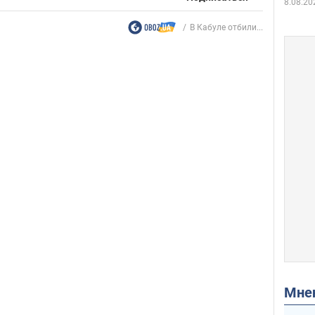
8.08.20
В Кабуле отбили...
Мн