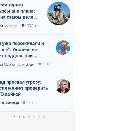
сия теряет
урсы вне плана:
 на самом деле
тует темп войны
10,1 т.
ей Мисюра
 уже переживали и
шее": Украине не
ит поддаваться
аянию из-за
9,0 т.
ей Марченко, эксперт
етного террора
ад проспал угрозу:
сия может проверить
О войной
4,1 т.
ид Невзлин