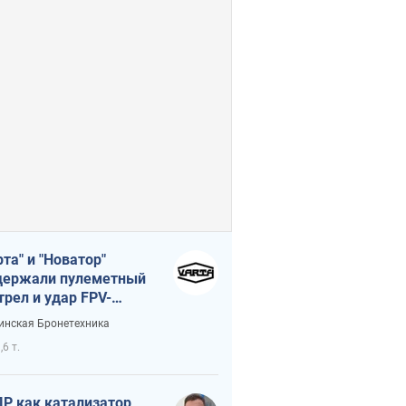
рта" и "Новатор"
ержали пулеметный
трел и удар FPV-
на, сохранив жизнь
инская Бронетехника
церу ВСУ
,6 т.
Р как катализатор