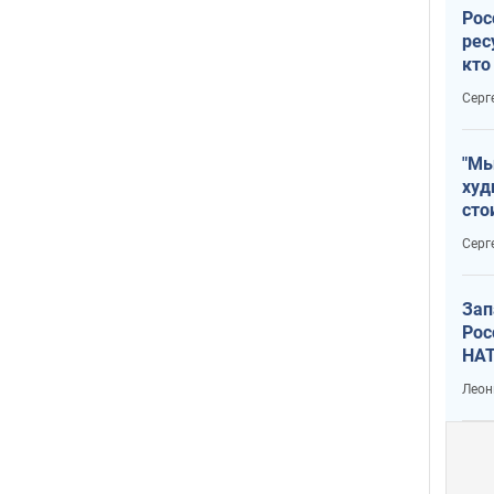
Рос
рес
кто
дик
Серг
"Мы
худ
сто
отч
Серг
рак
Зап
Рос
НАТ
Леон