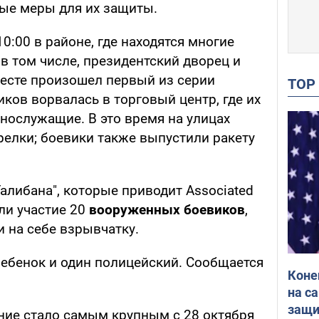
ые меры для их защиты.
0:00 в районе, где находятся многие
в том числе, президентский дворец и
месте произошел первый из серии
TO
ков ворвалась в торговый центр, где их
нослужащие. В это время на улицах
релки; боевики также выпустили ракету
алибана", которые приводит Associated
ли участие 20
вооруженных боевиков
,
 на себе взрывчатку.
ребенок и один полицейский. Сообщается
Коне
на с
защи
ение стало самым крупным с 28 октября