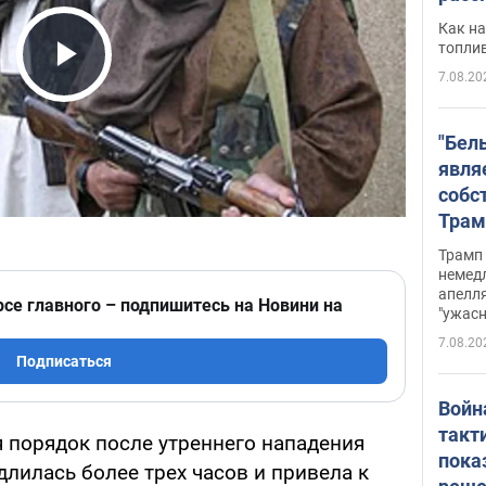
Как на
топли
7.08.20
Play Video
"Бел
явля
собс
Трам
прио
Трамп 
стро
немед
апелля
баль
рсе главного – подпишитесь на Новини на
"ужас
стои
7.08.20
долл
Подписаться
Войн
такт
я порядок после утреннего нападения
пока
 длилась более трех часов и привела к