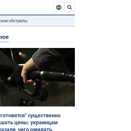
ские обстрелы
ное
"готовятся" существенно
шать цены: украинцам
казали, чего ожидать