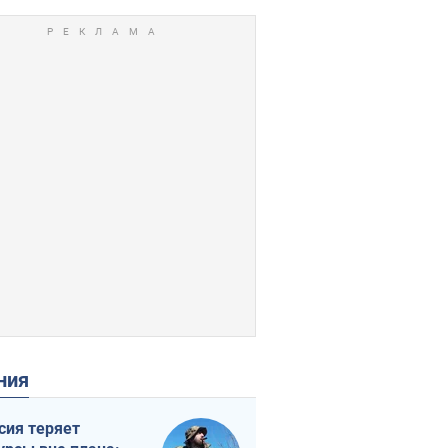
ения
сия теряет