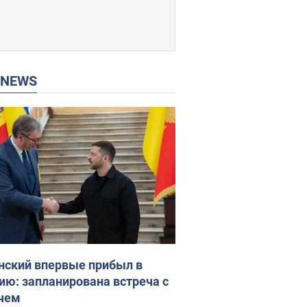
P NEWS
нский впервые прибыл в
ию: запланирована встреча с
чем