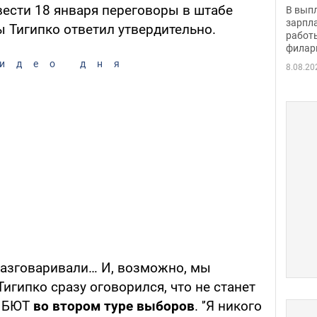
скол
ести 18 января переговоры в штабе
В вып
певи
зарпла
ы Тигипко ответил утвердительно.
работ
филар
идео дня
8.08.20
 разговаривали… И, возможно, мы
 Тигипко сразу оговорился, что не станет
т БЮТ
во втором туре выборов
. '’Я никого