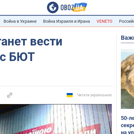
Война в Украине
Война Израиля и Ирана
VENETO
Россий
Важ
танет вести
 с БЮТ
Читати українською
50-л
секр
на уп