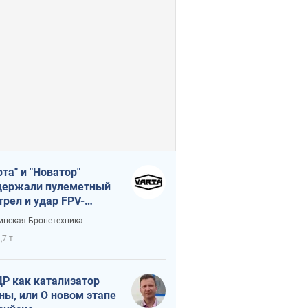
рта" и "Новатор"
ержали пулеметный
трел и удар FPV-
на, сохранив жизнь
инская Бронетехника
церу ВСУ
,7 т.
Р как катализатор
ны, или О новом этапе