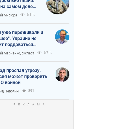
урсы вне плана:
 на самом деле
тует темп войны
6,1 т.
ей Мисюра
 уже переживали и
шее": Украине не
ит поддаваться
аянию из-за
6,7 т.
ей Марченко, эксперт
етного террора
ад проспал угрозу:
сия может проверить
О войной
891
ид Невзлин