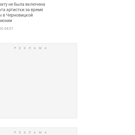
ько получала
лату не была включена
ца
та артистки за время
ы в Черновицкой
монии
26 04:01