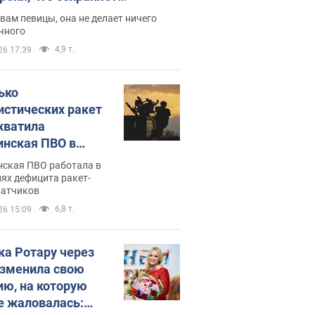
дость, ведь у нее нет детей
вам певицы, она не делает ничего
чного
4,9 т.
26 17:39
ько
истических ракет
хватила
инская ПВО в
: в Минобороны
нская ПВО работала в
али цифру
ях дефицита ракет-
ватчиков
6,8 т.
26 15:09
ка Ротару через
изменила свою
ию, на которую
е жаловалась: