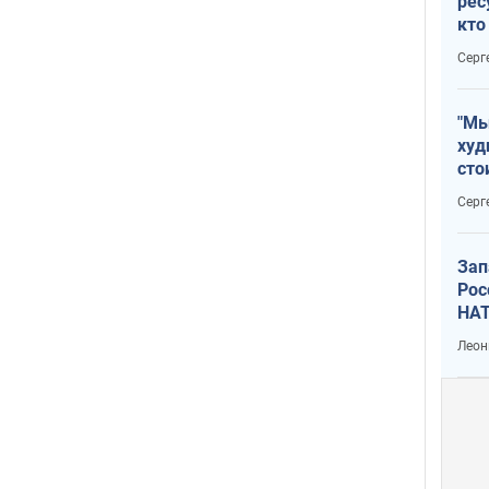
рес
кто
дик
Серг
"Мы
худ
сто
отч
Серг
рак
Зап
Рос
НАТ
Леон