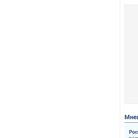
Мн
Рос