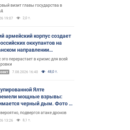
рвый визит главы государства в
ад
2,0 т.
26 19:07
ий армейский корпус создает
российских оккупантов на
нском направлении
ический дискомфорт: как это
 это перерастает в кризис для всей
ось
ировки
48,0 т.
роект
7.08.2026 16:40
купированной Ялте
ремели мощные взрывы:
имается черный дым. Фото и
о
 вероятно, подвергся атаке дронов
8,1 т.
26 13:26