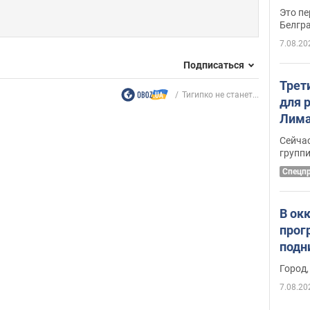
Это пе
Белгр
7.08.20
Подписаться
Трет
Тигипко не станет...
для 
Лима
крит
Сейчас
удал
групп
Спецп
В ок
прог
подн
виде
Город,
7.08.20