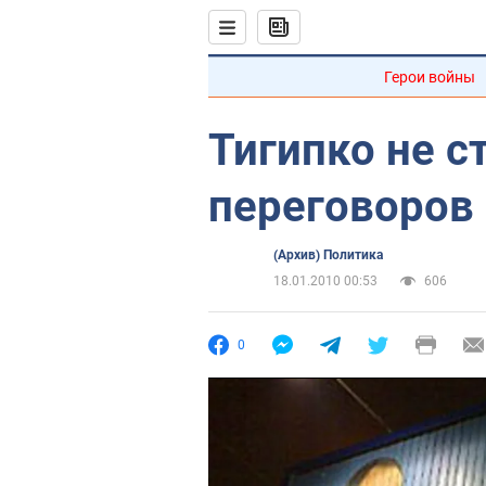
Герои войны
Тигипко не с
переговоров
(Архив) Политика
18.01.2010 00:53
606
0