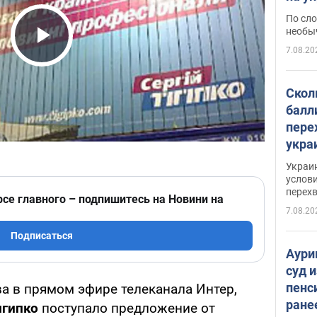
моло
По сло
необы
7.08.20
Play Video
Скол
балл
пере
укра
июле
Украи
назв
услови
перех
рсе главного – подпишитесь на Новини на
7.08.20
Подписаться
Аури
суд 
пенс
а в прямом эфире телеканала Интер,
ране
игипко
поступало предложение от