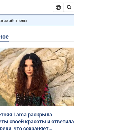
ские обстрелы
ное
етняя Lama раскрыла
еты своей красоты и ответила
реки, что сохраняет