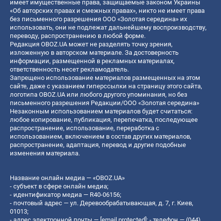
имеет имущественные права, защищаемые законом Украины
«Об авторских правах и смежных правах», никто не имеет права
без письменного разрешения ООО «Золотая середина» их
использовать, они не подлежат дальнейшему воспроизводству,
переводу, распространению в любой форме.
Редакция OBOZ.UA может не разделять точку зрения,
изложенную в авторском материале. За достоверность
информации, размещенной в рекламных материалах,
ответственность несет рекламодатель.
Запрещено использование материалов размещенных на этом
сайте, даже с указанием гиперссылки на страницу этого сайта,
логотипа OBOZ.UA или любого другого упоминания, но без
письменного разрешения Редакции/ООО «Золотая середина»
Незаконным использованием материалов будет считаться:
любое копирование, публикация, перепечатка, последующее
распространение, использование, переработка с
использованием, включением в состав других материалов,
распространение, адаптация, перевод и другие подобные
изменения материала.
Название онлайн медиа — «OBOZ.UA»
- субъект в сфере онлайн медиа;
- идентификатор медиа — R40-06156;
- почтовый адрес — ул. Деревообрабатывающая, д. 7, г. Киев,
01013;
- адрес электронной почты —
[email protected]
; - телефон — (044)