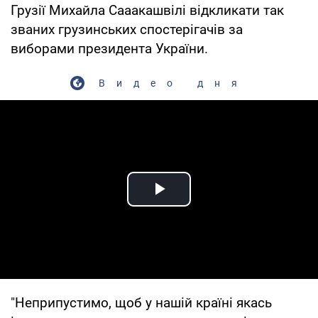
Грузії Михайла Сааакашвілі відкликати так
званих грузинських спостерігачів за
виборами президента України.
Видео дня
Play Video
"Неприпустимо, щоб у нашій країні якась