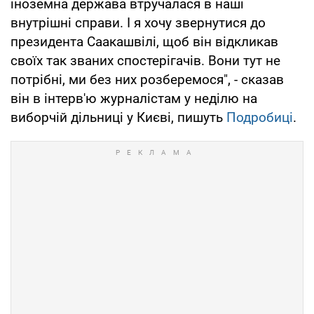
іноземна держава втручалася в наші
внутрішні справи. І я хочу звернутися до
президента Саакашвілі, щоб він відкликав
своїх так званих спостерігачів. Вони тут не
потрібні, ми без них розберемося", - сказав
він в інтерв'ю журналістам у неділю на
виборчій дільниці у Києві, пишуть
Подробиці
.