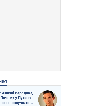
ения
аинский парадокс,
 Почему у Путина
его не получилось