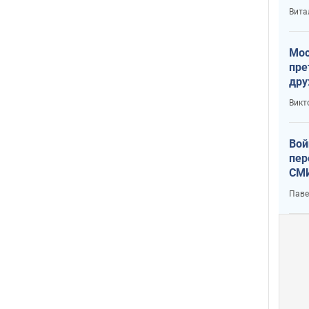
с У
Вита
Мос
пре
дру
зав
Викт
Кит
Вой
пер
СМИ
You
Паве