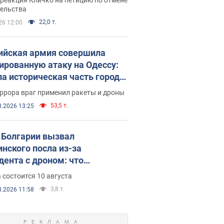
скреба "московского
тельства
ющего"
22,0 т.
26 12:00
ийская армия совершила
ированную атаку на Одессу:
ла историческая часть города,
 пострадавшие. Фото и видео
ррора враг применил ракеты и дроны
53,5 т.
8.2026 13:25
Болгарии вызвал
инского посла из-за
дента с дроном: что
зошло
 состоится 10 августа
3,8 т.
8.2026 11:58