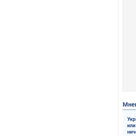
Мн
Укр
или
нич