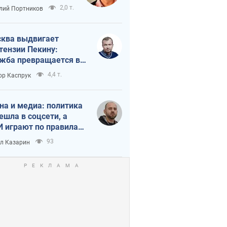
краиной
2,0 т.
лий Портников
ква выдвигает
тензии Пекину:
жба превращается в
исимость России от
4,4 т.
ор Каспрук
ая
на и медиа: политика
ешла в соцсети, а
 играют по правилам
Tube
93
л Казарин