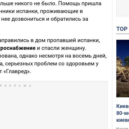
больше никого не было. Помощь пришла
енники испанки, проживающие в
 нее дозвониться и обратились за
TO
правились в дом пропавшей испанки,
троснабжение
и спасли женщину.
ована, однако несмотря на восемь дней,
а, серьезных проблем со здоровьем у
т «Главред».
Киев
80-м
киев
оста
Какая 