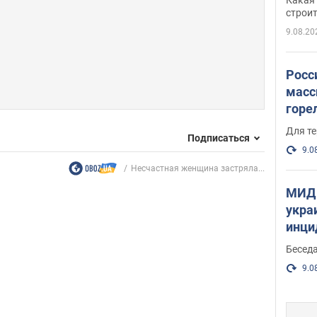
небо
строи
веру
9.08.20
Росс
масс
горе
есть
Для те
Подписаться
9.0
Несчастная женщина застряла...
МИД 
укра
инци
прои
Беседа
9.0