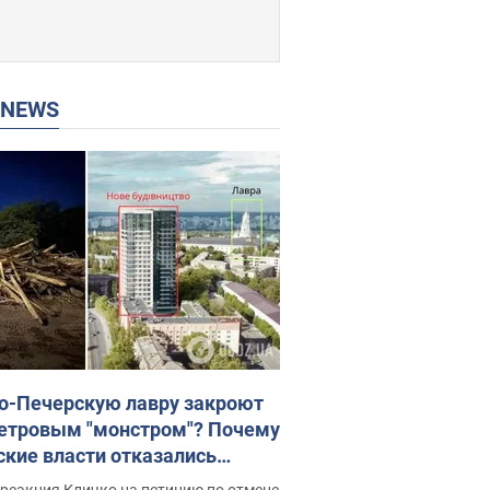
P NEWS
о-Печерскую лавру закроют
етровым "монстром"? Почему
ские власти отказались
новить строительство
реакция Кличко на петицию по отмене