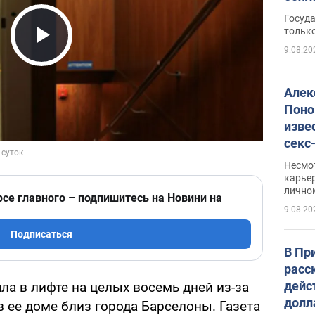
этом
Госуд
только
9.08.20
Play Video
Алек
Поно
изве
секс
как 
Несмо
карьер
лично
рсе главного – подпишитесь на Новини на
9.08.20
Подписаться
В Пр
расс
дейс
а в лифте на целых восемь дней из-за
долл
 ее доме близ города Барселоны. Газета