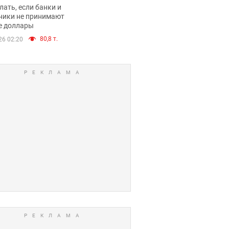
имают ли
лать, если банки и
нники и банки
ники не принимают
е доллары
е купюры
80,8 т.
26 02:20