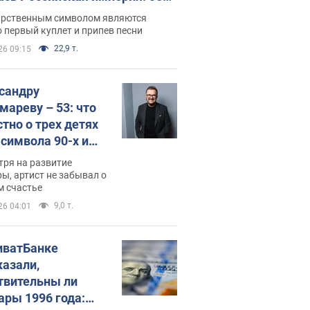
 не рассказывают в школе
арственным символом являются
 первый куплет и припев песни
22,9 т.
26 09:15
сандру
мареву – 53: что
стно о трех детях
-символа 90-х и
они выглядят
тря на развитие
ы, артист не забывал о
м счастье
9,0 т.
26 04:01
иватБанке
казали,
твительны ли
ары 1996 года: