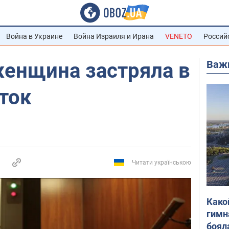
Война в Украине
Война Израиля и Ирана
VENETO
Россий
Важ
женщина застряла в
уток
Читати українською
Како
гимн
боял