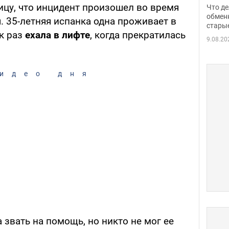
прин
ицу, что инцидент произошел во время
Что де
обме
обмен
. 35-летняя испанка одна проживает в
стары
таки
к раз
ехала в лифте
, когда прекратилась
9.08.20
идео дня
звать на помощь, но никто не мог ее