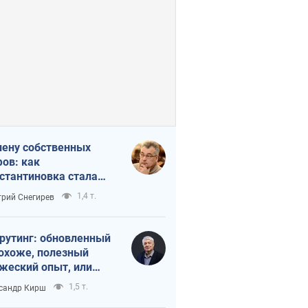
лену собственных
ов: как
стантиновка стала
вной идеологической
1,4 т.
рий Снегирев
ушкой для российских
упантов
рутинг: обновленный
похоже, полезный
жеский опыт, или
лектика
1,5 т.
сандр Кирш
бовательной трусости