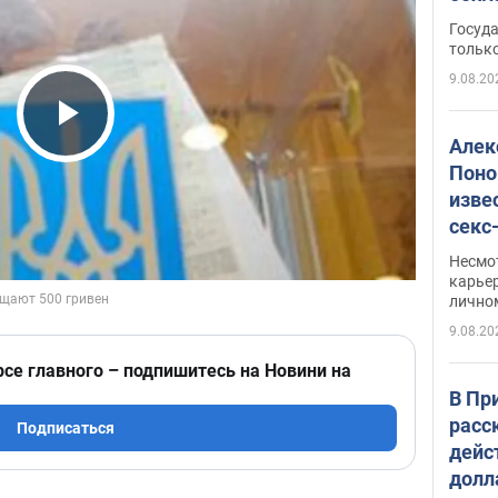
этом
Госуд
только
9.08.20
Play Video
Алек
Поно
изве
секс
как 
Несмо
карьер
лично
9.08.20
рсе главного – подпишитесь на Новини на
В Пр
расс
Подписаться
дейс
долл