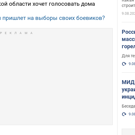
ой области хочет голосовать дома
небо
строи
веру
9.08.20
 пришлет на выборы своих боевиков?
Росс
масс
горе
есть
Для те
9.0
МИД 
укра
инци
прои
Беседа
9.0