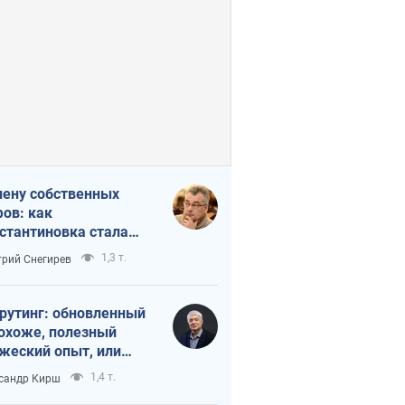
лену собственных
ов: как
стантиновка стала
вной идеологической
1,3 т.
рий Снегирев
ушкой для российских
упантов
рутинг: обновленный
похоже, полезный
жеский опыт, или
лектика
1,4 т.
сандр Кирш
бовательной трусости