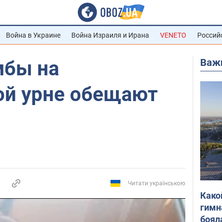
Война в Украине
Война Израиля и Ирана
VENETO
Россий
Важ
мбы на
ой урне обещают
Читати українською
Како
гимн
боял