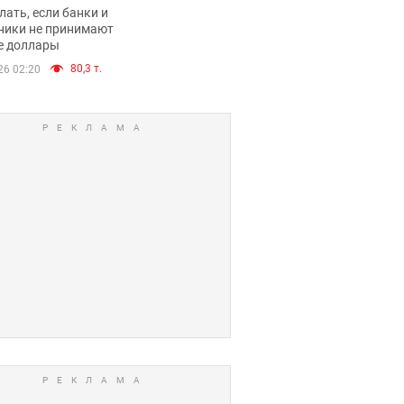
имают ли
лать, если банки и
нники и банки
ники не принимают
е доллары
е купюры
80,3 т.
26 02:20