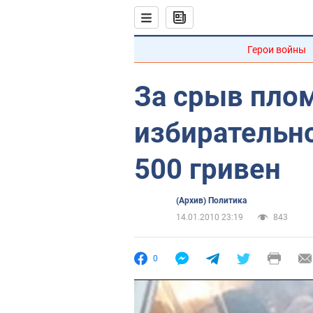
Герои войны
За срыв пло
избирательн
500 гривен
(Архив) Политика
14.01.2010 23:19
843
0