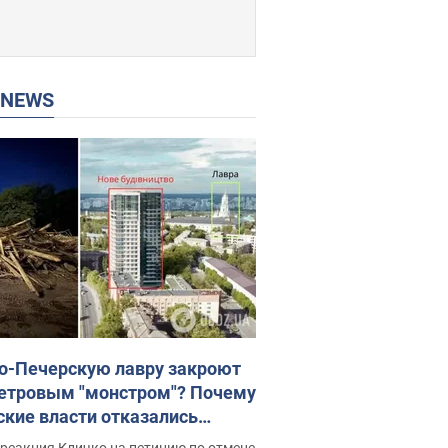
P NEWS
о-Печерскую лавру закроют
етровым "монстром"? Почему
ские власти отказались
новить строительство
реакция Кличко на петицию по отмене