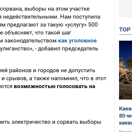
 сорвана, выборы на этом участке
я недействительными. Нам поступила
м предлагают за такую «услугу» 500
TO
е объясняет, что такой шаг
м законодательством
как уголовное
хулиганство», - добавил председатель
ей районов и городов не допустить
 срывов, а также напомнил, что в этот
уются
возможностью голосовать на
Киев
80-м
ить электричество и сорвать выборы
киев
оста
Какая 