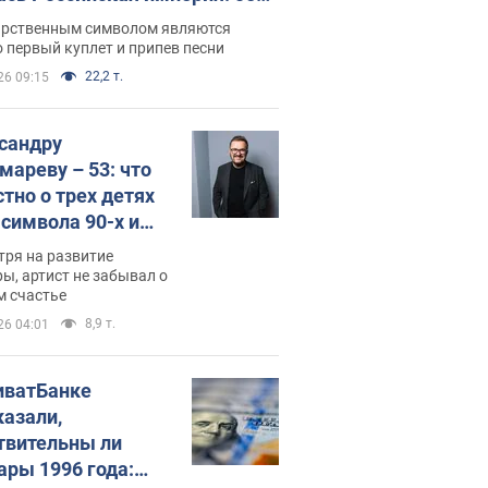
 не рассказывают в школе
арственным символом являются
 первый куплет и припев песни
22,2 т.
26 09:15
сандру
мареву – 53: что
стно о трех детях
-символа 90-х и
они выглядят
тря на развитие
ы, артист не забывал о
м счастье
8,9 т.
26 04:01
иватБанке
казали,
твительны ли
ары 1996 года: