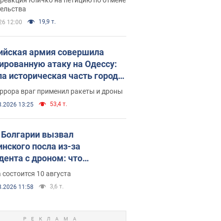
скреба "московского
тельства
ющего"
19,9 т.
26 12:00
ийская армия совершила
ированную атаку на Одессу:
ла историческая часть города,
 пострадавшие. Фото и видео
ррора враг применил ракеты и дроны
53,4 т.
8.2026 13:25
Болгарии вызвал
инского посла из-за
дента с дроном: что
зошло
 состоится 10 августа
3,6 т.
8.2026 11:58