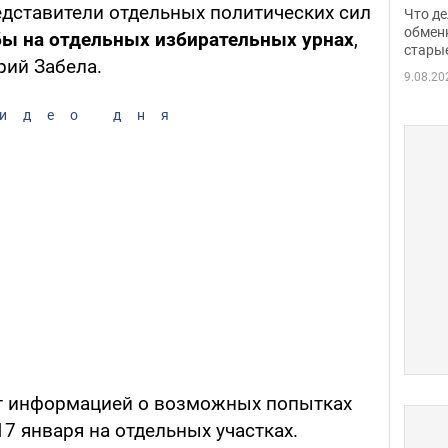
прин
дставители отдельных политических сил
Что де
обме
обмен
ы на отдельных избирательных урнах
,
стары
таки
рий Забела.
9.08.20
идео дня
ет информацией о возможных попытках
7 января на отдельных участках.