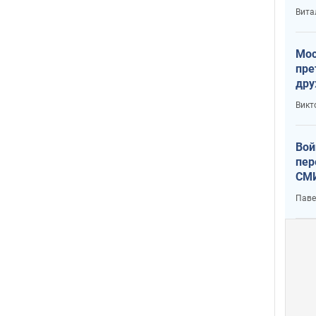
с У
Вита
Мос
пре
дру
зав
Викт
Кит
Вой
пер
СМИ
You
Паве