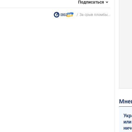
Подписаться
За срыв пломбы...
Мн
Укр
или
нич