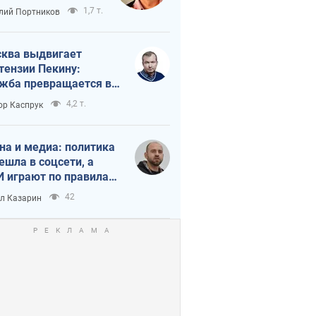
краиной
1,7 т.
лий Портников
ква выдвигает
тензии Пекину:
жба превращается в
исимость России от
4,2 т.
ор Каспрук
ая
на и медиа: политика
ешла в соцсети, а
 играют по правилам
Tube
42
л Казарин