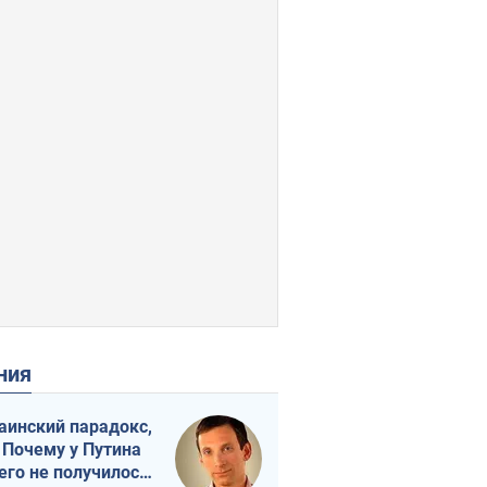
ения
аинский парадокс,
 Почему у Путина
его не получилось