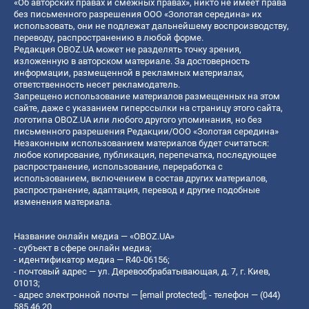
«Об авторских правах и смежных правах», никто не имеет права
без письменного разрешения ООО «Золотая середина» их
использовать, они не подлежат дальнейшему воспроизводству,
переводу, распространению в любой форме.
Редакция OBOZ.UA может не разделять точку зрения,
изложенную в авторском материале. За достоверность
информации, размещенной в рекламных материалах,
ответственность несет рекламодатель.
Запрещено использование материалов размещенных на этом
сайте, даже с указанием гиперссылки на страницу этого сайта,
логотипа OBOZ.UA или любого другого упоминания, но без
письменного разрешения Редакции/ООО «Золотая середина»
Незаконным использованием материалов будет считаться:
любое копирование, публикация, перепечатка, последующее
распространение, использование, переработка с
использованием, включением в состав других материалов,
распространение, адаптация, перевод и другие подобные
изменения материала.
Название онлайн медиа — «OBOZ.UA»
- субъект в сфере онлайн медиа;
- идентификатор медиа — R40-06156;
- почтовый адрес — ул. Деревообрабатывающая, д. 7, г. Киев,
01013;
- адрес электронной почты —
[email protected]
; - телефон — (044)
585 46 20